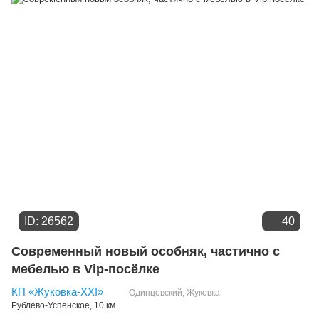
Дате добавления
Цене
ID: 26562
40
Современный новый особняк, частично с
мебелью в Vip-посёлке
КП «Жуковка-XXI»
Одинцовский
,
Жуковка
Рублево-Успенское
, 10 км.