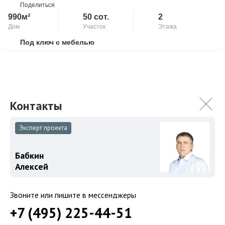
Поделиться
990м²
50 сот.
2
Дом
Участок
Этажа
Под ключ с мебелью
Скопировать ссылку
Камин
Панорамные окна
Современный новый коттедж 990 кв.м под ключ (частично
мебель) на участке 50 соток в строго-охраняемом поселке. 5
спален с санузлами и гардер...
Подробнее
948 750 000
₽
Эксперт проекта
Связаться с брокером
Бабкин
Алексей
Звоните или пишите в мессенджеры
+7 (495) 225-44-51