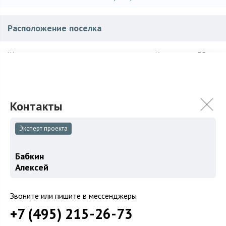
Расположение поселка
Киевское
, ~ 35 км.
Шоссе:
Наро-Фоминский
,
Новоглаголево
Район:
Характеристики поселка
Эксперт проекта
3500
Количество домов:
450 га
Общая площадь поселка:
Бабкин
Алексей
2010
Год постройки:
ИЖС
Использование:
Звоните или пишите в мессенджеры
+7 (495) 215-26-73
Кирпич, Дерево, Монолит