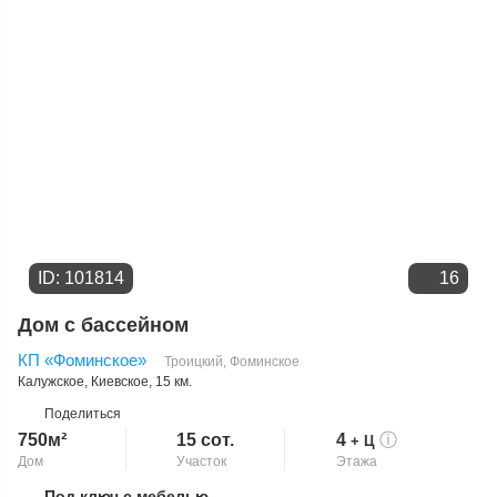
ID: 101814
16
Дом с бассейном
КП «Фоминское»
Троицкий
,
Фоминское
Калужское
,
Киевское
, 15 км.
Поделиться
750м²
15 сот.
4
ⓘ
+ Ц
Дом
Участок
Этажа
Под ключ с мебелью