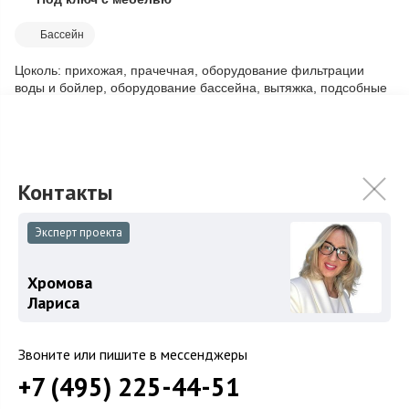
Скопировать ссылку
Бассейн
Цоколь: прихожая, прачечная, оборудование фильтрации
воды и бойлер, оборудование бассейна, вытяжка, подсобные
комнаты; 1 этаж: прихожая (35...
Подробнее
145 000 000
₽
Связаться с брокером
Эксперт проекта
Загород
Хромова
Лариса
Коттеджные поселки
Коттеджи
Звоните или пишите в мессенджеры
Таунхаусы
+7 (495) 225-44-51
Участки