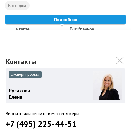
Коттеджи
Подробнее
На карте
В избранное
Загород
Коттеджные поселки
Эксперт проекта
Коттеджи
Русакова
Таунхаусы
Елена
Участки
Шоссе
Звоните или пишите в мессенджеры
+7 (495) 225-44-51
Новорижское шоссе