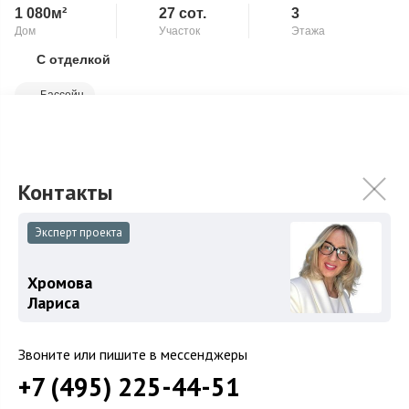
1 080м²
27 сот.
3
Дом
Участок
Этажа
С отделкой
Скопировать ссылку
Бассейн
1 этаж: 2 с/у, гостиная, зал, кабинет, камин, кухня, спальня,
столовая 2 этаж: 3 с/у, 4 спальни 3 этаж: бар, бильярдная,
домашний киноте...
Подробнее
651 270 000
₽
659 410 000
₽
Эксперт проекта
Связаться с брокером
Хромова
Лариса
Звоните или пишите в мессенджеры
+7 (495) 225-44-51