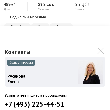
489м²
29.3 сот.
3
ⓘ
+ Ц
Дом
Участок
Этажа
Под ключ с мебелью
Скопировать ссылку
Второй свет
Камин
Спортзал
Современный загородный дом 489 кв.м на большом
благоустроенном участке 29,31 соток на охраняемой
территории в Новинках, всего в 16 км от МКА...
Подробнее
99 000 000
₽
120 000 000
₽
Эксперт проекта
Связаться с брокером
Русакова
Елена
Звоните или пишите в мессенджеры
+7 (495) 225-44-51