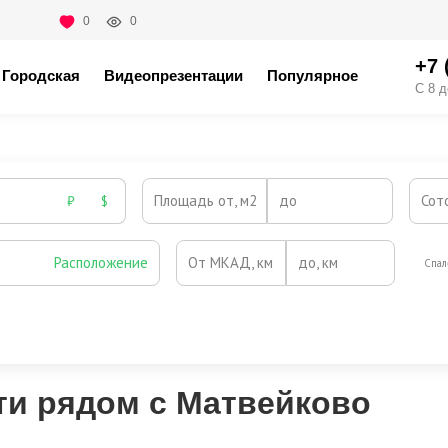
0
0
+7 
Городская
Видеопрезентации
Популярное
С 8 д
Площадь от, м2
до
Сот
₽
$
Расположение
От МКАД, км
до, км
Спал
Охрана
Камин
Есть
Нет
Выезд на платную трассу
и рядом с Матвейково