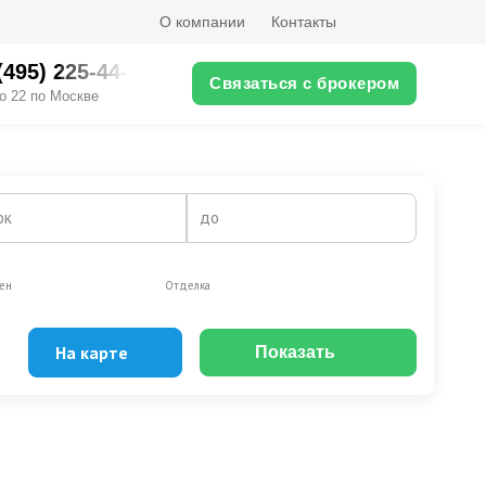
О компании
Контакты
(495) 225-44-XX
Связаться с брокером
о 22 по Москве
ок
до
ен
Отделка
На карте
Показать
Эксклюзивы
Видео-обзор