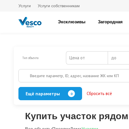
Услуги
Услуги собственникам
Эксклюзивы
Загородная
Цена от
до
Тип объекта
Введите параметр, ID, адрес, название ЖК или КП
Ещё параметры
Сбросить всё
0
Охрана
Есть
Нет
Выезд на платную трассу
Купить участок рядом