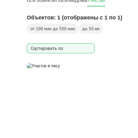
Все объекты
Поселки
Дома
Участки
Объектов:
1
(отображены с 1 по 1)
от 100 млн до 300 млн
до 30 км
Сортировать по:
Площади участка
Расстоянию от МКАД
Дате добавления
Цене