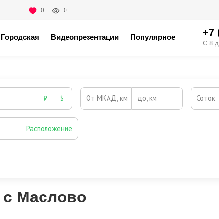
0
0
+7 
Городская
Видеопрезентации
Популярное
С 8 д
От МКАД, км
до, км
Соток
₽
$
Расположение
Эксклюзивы
Видео-обзор
 с Маслово