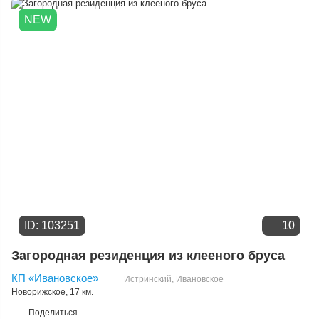
Дате добавления
NEW
Цене
ID: 103251
10
Загородная резиденция из клееного бруса
КП «Ивановское»
Истринский
,
Ивановское
Новорижское
, 17 км.
Поделиться