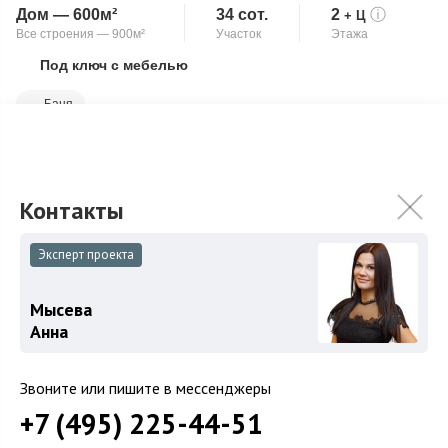
Дом — 600м²
34 сот.
2
ⓘ
+ Ц
Все строения — 900м²
Участок
Этажа
Под ключ с мебелью
Скопировать ссылку
Баня
Загородная резиденция "под ключ" в охраняемом поселке
Ивановское. На территории расположены два полностью
автономных дома: основной дом ...
Подробнее
250 000 000
₽
Эксперт проекта
Связаться с брокером
Мысева
Анна
Звоните или пишите в мессенджеры
+7 (495) 225-44-51