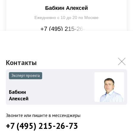
Бабкин Алексей
Ежедневно с 10 до 20 по Москве
+7 (495) 215-26-XX
Записаться на просмотр
Все объекты брокера
Эксперт проекта
Бабкин
Презентация объекта
PDF
Алексей
Скачать
PDF
Звоните или пишите в мессенджеры
+7 (495) 215-26-73