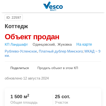
ID: 22597
Коттедж
Объект продан
КП Ландшафт
Одинцовский
,
Жуковка
На карте
Рублево-Успенское
,
Платный дублер Минского
;
МКАД ~ 9
км.
Поделиться
Продать объект в этом КП
обновлено 12 августа 2024
Скопировать ссылку
2
1 500 м
25 сот.
Общая площадь
Участок