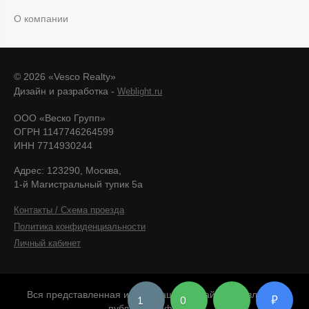
О компании
© 2026 «Vesco Realty»
Дизайн и разработка -
Weblight.ru
ООО «Веско Групп»
ОГРН 1147746264599
ИНН 7714930244
Адрес: 123290, Москва,
1-й Магистральный тупик 5а
Контакты / Схема проезда
Политика конфиденциальности
Личный кабинет
Вся представленная информация на сайте не является
₽
1
0
публичной офертой.