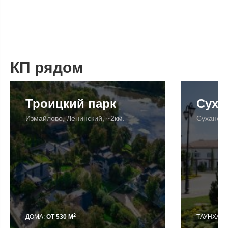
КП рядом
Троицкий парк
Суха
Измайлово, Ленинский, ~2км.
Суханово
2
ДОМА:
ОТ 530 М
ТАУНХАУ