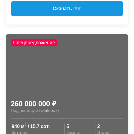
Скачать
PDF
Спецпредложение
260 000 000
₽
Под чистовую (whitebox)
2
940 м
/ 15.7 сот.
5
2
Коттедж
Комнат
Этажа