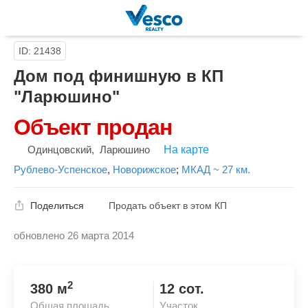
ID: 21438
Дом под финишную в КП
"Ларюшино"
Объект продан
Одинцовский
,
Ларюшино
На карте
Рублево-Успенское
,
Новорижское
;
МКАД ~ 27 км.
Поделиться
Продать объект в этом КП
обновлено 26 марта 2014
Скопировать ссылку
2
380 м
12 сот.
Общая площадь
Участок