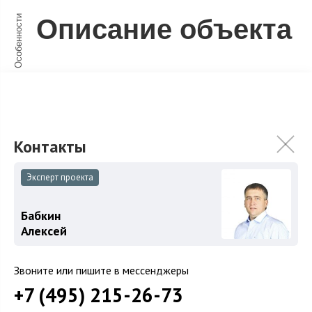
Особенности
Описание объекта
Рублево-Успенское шоссе 27 км.
Охраняемый поселок.
Дом 380 кв.м под финишную отделку + встроенный
пылесос: 5 спален, 3 санузла, гостиная со вторым
светом.
Эксперт проекта
Участок 12 соток.
Бабкин
Алексей
Все центральные коммуникации.
Звоните или пишите в мессенджеры
+7 (495) 215-26-73