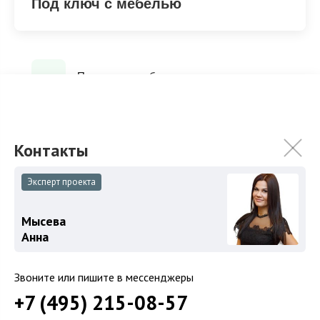
Под ключ с мебелью
Под ключ с мебелью
ХАРАКТЕРИСТИКИ
КОММУНИКАЦИИ
Эксперт проекта
2
Площадь
692 м
Мысева
Площадь участка
17 сот.
Анна
Категория земель
Земли поселений
Звоните или пишите в мессенджеры
Использование
ИЖС
+7 (495) 215-08-57
Отделка
Под ключ с мебелью