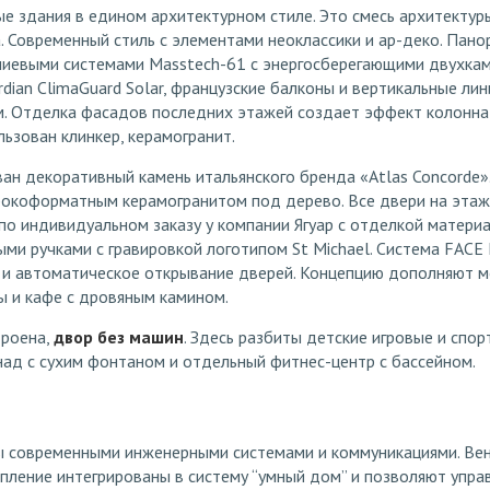
е здания в едином архитектурном стиле. Это смесь архитектур
 Современный стиль с элементами неоклассики и ар-деко. Пано
иевыми системами Masstech-61 с энергосберегающими двухка
dian ClimaGuard Solar, французские балконы и вертикальные ли
м. Отделка фасадов последних этажей создает эффект колонна
ьзован клинкер, керамогранит.
ан декоративный камень итальянского бренда «Atlas Concorde»
окоформатным керамогранитом под дерево. Все двери на эта
по индивидуальном заказу у компании Ягуар с отделкой материа
ми ручками с гравировкой логотипом St Michael. Система FACE 
 и автоматическое открывание дверей. Концепцию дополняют м
ы и кафе с дровяным камином.
троена,
двор без машин
. Здесь разбиты детские игровые и спор
над с сухим фонтаном и отдельный фитнес-центр с бассейном.
 современными инженерными системами и коммуникациями. Вен
пление интегрированы в систему “умный дом” и позволяют упра