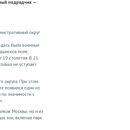
ный подрядчик —
инистративный округ
здесь были военные
одынское поле,
 19 столетия. В 21
олько не уступает
о округа. При этом
те появился один из
 по значимости с
и.
лков Москвы, но и из
ых зон, включая парк