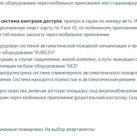
ие оборудования через мобильное приложение или стационарну
 система контроля доступа
: пропуск в гараж по номеру авто.
рсональную смарт-карту, по Face ID, по мобильному приложени
остей можно заказать через мобильное приложение.
рудован системой автоматической пожарной сигнализации и п
е оборудования "RUBEZH".
уации, в случае задымления, жилой комплекс, и пути эвакуаци
иляции на базе оборудования "NED"
предусмотрена система спринклерного автоматического пожаро
ения. Система находятся полностью в автоматическом режиме.
ространства, включая детскую площадку, под видеонаблюдени
рам через мобильное приложение (родительский контроль). Ско
думанные планировки. На выбор апартаменты: