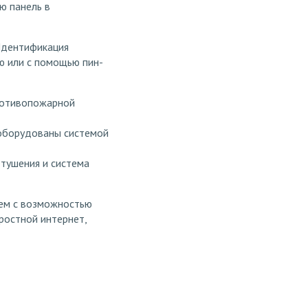
ю панель в
 Идентификация
ю или с помощью пин-
ротивопожарной
и оборудованы системой
тушения и система
ем с возможностью
ростной интернет,