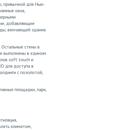
ы, привычной для Нью-
рамные окна,
мерными
нии, добавляющие
ды, венчающей здания.
. Остальные стены в
же выполнены в едином
лов soft touch и
ID для доступа в
олдинги с позолотой,
тивные площадки, парк,
тиляция,
влять климатом,