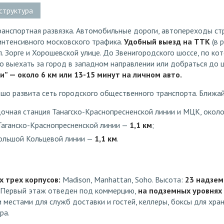
структура
ранспортная развязка. Автомобильные дороги, автопереходы ст
интенсивного московского трафика.
Удобный выезд на ТТК
(в 
ул. Зорге и Хорошевской улице. До Звенигородского шоссе, по к
 выехать за город в западном направлении или добраться до це
” — около 6 км или 13-15 минут на личном авто.
ошо развита сеть городского общественного транспорта. Ближа
очная станция Танагско-Краснопресненской линии и МЦК, окол
аганско-Краснопресненской линии —
1,1 км
;
льшой Кольцевой линии —
1,1 км
.
х трех корпусов:
Madison, Manhattan, Soho. Высота:
23 надзем
. Первый этаж отведен под коммерцию,
на подземных уровнях
местами для служб доставки и гостей, келлеры, боксы для хра
ра.