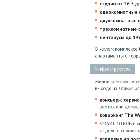
студии от 26.5 до
однокомнатные от
двухкомнатные от
трехкомнатные от
пентхаусы до 148
В жилом комплексе
апартаменты с терр
Инфраструктура
Жилой комплекс воз
выходя из здания ил
консьерж-сервис
цветах или домашн
коворкинг The W
SMART-ОТЕЛЬ в ко
отделен от жилых
кладовые на под