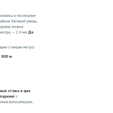
роились в последние
районе Беговой улицы,
оторому можно
нтра, — 2,4 км.
До
йшие станции метро:
о
800 м
;
ных этажа и два
 паркинг
с
нения велосипедов,