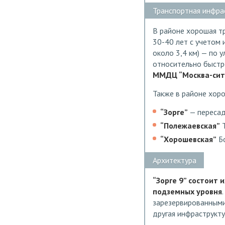
Транспортная инфра
В районе хорошая т
30-40 лет с учетом 
около 3,4 км) — по 
относительно быстро
ММДЦ “Москва-сити
Также в районе хор
“Зорге”
— пересад
“Полежаевская”
Т
“Хорошевская”
Бо
Архитектура
“Зорге 9” состоит и
подземных уровня
зарезервированными 
другая инфраструкту