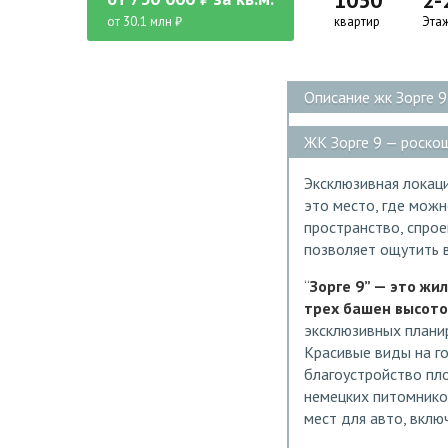
1050
2-
от 30.1 млн ₽
квартир
Эта
Описание жк Зорге 9
ЖК Зорге 9 — роскош
Эксклюзивная локац
это место, где можн
пространство, спро
позволяет ощутить в
“
Зорге 9” — это жи
трех башен высото
эксклюзивных планир
Красивые виды на г
благоустройство пл
немецких питомнико
мест для авто, вклю