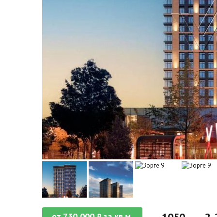
от
730 000
за кв.м.
₽