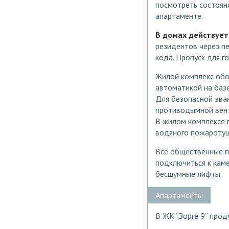
посмотреть состоян
апартаменте.
В домах действует
резидентов через пе
кода. Пропуск для г
Жилой комплекс обо
автоматикой на баз
Для безопасной эвак
противодымной вент
В жилом комплексе 
водяного пожаротуш
Все общественные п
подключиться к каме
бесшумные лифты.
Апартаменты
В ЖК “Зорге 9” про