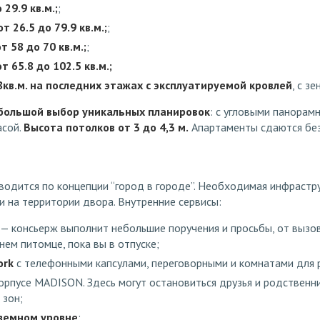
 29.9 кв.м.;
;
 26.5 до 79.9 кв.м.;
;
 58 до 70 кв.м.;
;
 65.8 до 102.5 кв.м.;
кв.м. на последних этажах с эксплуатируемой кровлей
, с з
большой выбор уникальных планировок
: с угловыми панорам
асой.
Высота потолков от 3 до 4,3 м.
Апартаменты сдаются без
водится по концепции “город в городе”. Необходимая инфрастр
и на территории двора. Внутренние сервисы:
— консьерж выполнит небольшие поручения и просьбы, от вызов
ем питомце, пока вы в отпуске;
ork
с телефонными капсулами, переговорными и комнатами для 
рпусе MADISON. Здесь могут остановиться друзья и родственни
 зон;
земном уровне
;