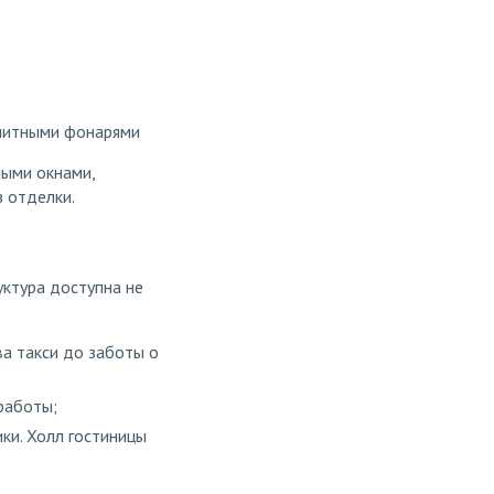
енитными фонарями
ными окнами,
 отделки.
уктура доступна не
а такси до заботы о
работы;
ки. Холл гостиницы