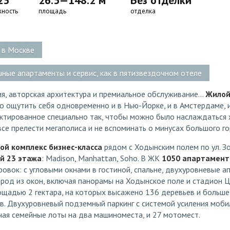
23
26.5—148.2 м
Без отделки
жность
площадь
отделка
 в Москве
ные апартаменты и сервис, как в пятизвездочном отеле
ия, авторская архитектура и премиальное обслуживание…
Жилой
о ощутить себя одновременно и в Нью-Йорке, и в Амстердаме, 
ектированное специально так, чтобы можно было наслаждаться
се прелести мегаполиса и не вспоминать о минусах большого го
лой комплекс бизнес-класса
рядом с Ходынским полем по ул. Зо
й 23 этажа
: Madison, Manhattan, Soho. В ЖК
1050 апартамент
овок: с угловыми окнами в гостиной, спальне, двухуровневые а
ород из окон, включая панорамы на Ходынское поле и стадион 
ощадью 2 гектара, на которых высажено 136 деревьев и больше 
в. Двухуровневый подземный паркинг с системой усиления моби
чая семейные лоты на два машиноместа, и 27 мотомест.