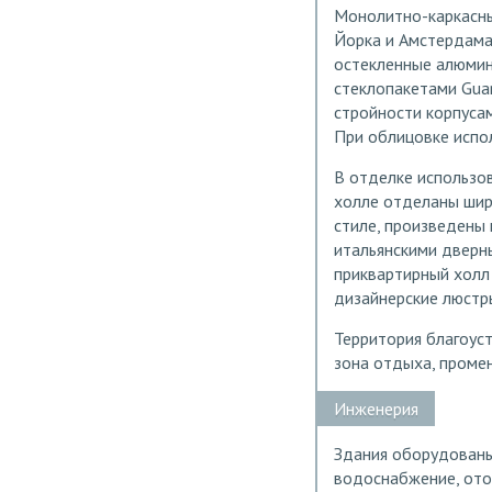
Монолитно-каркасны
Йорка и Амстердама.
остекленные алюмин
стеклопакетами Guar
стройности корпуса
При облицовке испол
В отделке использов
холле отделаны шир
стиле, произведены 
итальянскими дверны
приквартирный холл
дизайнерские люстр
Территория благоус
зона отдыха, проме
Инженерия
Здания оборудованы
водоснабжение, ото