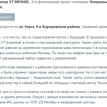
опер ST MICHAEL
. Это флагманский проект компании.
Генераль
n.
ужение
водится по
ул. Зорге, 9 в Хорошевском районе
, Северный адм
— это место, где история переплетается с будущим. В прошлом 
ССР военный, а позже и пассажирский аэродром. Также здесь Х
й давкой на церемонии коронования царя Александра II в конце
мых развитых районов Москвы. По качеству инфраструктуры не т
т расширенный набор сервисов и развлечений.
вплотную примыкает к районам Центрального административног
-х были огромна территория закрытого аэродрома. На этом мес
ернатива Зарядью — Ходынское поле. Также здесь сопоставимый
ый кластер и самый большой по площади торговый центр Росси
 для отдыха и покупок съезжаются люди не только с разных уго
и других регионов. Рядом с жилым комплексом несколько зелен
ории ЖК, школы из ТОП-20 Москвы и медицинские центры.