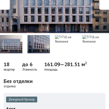
18
до 6
161.09—281.51 м
2
квартир
Этажность
площадь
Без отделки
отделка
Дежурный брокер
Анна