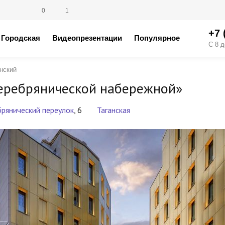
0
1
+7 
Городская
Видеопрезентации
Популярное
С 8 д
нский
Серебрянической набережной»
брянический переулок
, 6
Таганская