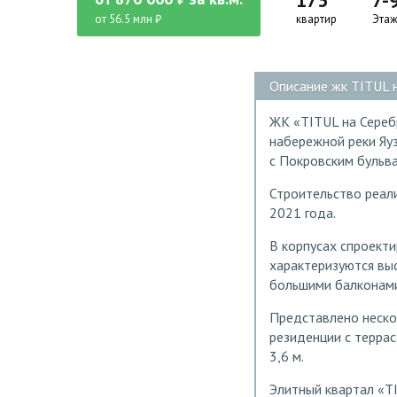
175
7-
от 56.5 млн ₽
квартир
Этаж
Описание жк TITUL 
ЖК «TITUL на Сереб
набережной реки Яу
с Покровским бульв
Строительство реали
2021 года.
В корпусах спроект
характеризуются выс
большими балконами
Представлено неско
резиденции с террас
3,6 м.
Элитный квартал «T