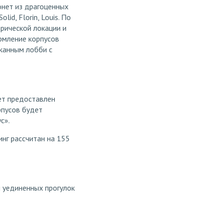
онет из драгоценных
lid, Florin, Louis. По
орической локации и
рмление корпусов
сканным лобби с
ет предоставлен
рпусов будет
с».
инг рассчитан на 155
 уединенных прогулок