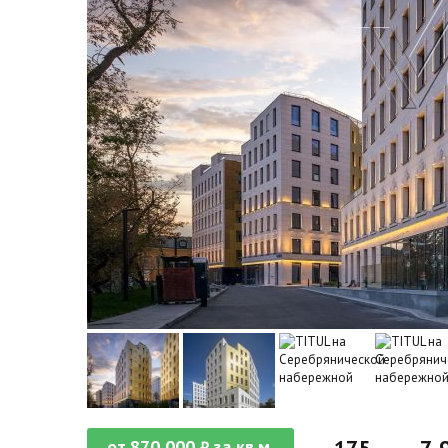
от
870 000
за кв.м.
₽