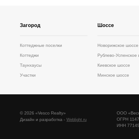
Загород
Шоссе
Коттеджные поселки
Новорижское шоссе
Коттеджи
Рублево-Успенское
Таунхаусы
Киевское шоссе
Участки
Минское шоссе
© 2026 «Vesco Realty»
ООО «Веск
ОГРН 114
Дизайн и разработка -
Weblight.ru
ИНН 7714