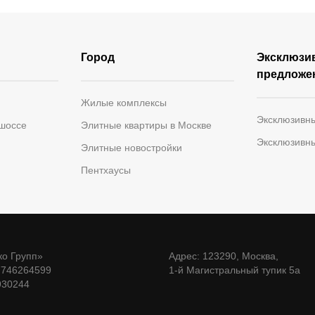
Город
Эксклюзи
предложе
Жилые комплексы
Эксклюзивн
 шоссе
Элитные квартиры в Москве
Эксклюзивн
Элитные новостройки
Пентхаусы
о Групп»
Адрес: 123290, Москва,
7746264599
1-й Магистральный тупик 5а
930244