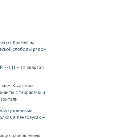
км от Кремля на
ческой слободы рядом
 7-11) — III квартал
 кв.м. Квартиры
рианты с террасами и
зонтали.
 двухуровневые
олков в пентхаусах —
зующих завершенную