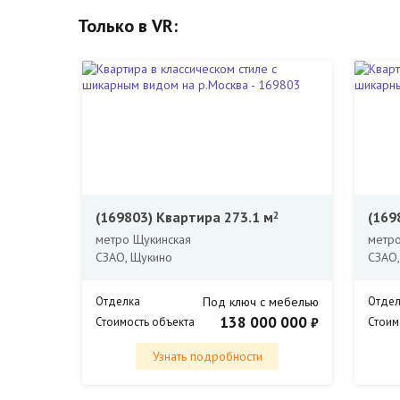
Только в VR:
(169803)
Квартира 273.1 м
(169
2
метро Щукинская
метро
СЗАО, Щукино
СЗАО,
Отделка
Под ключ с мебелью
Отдел
138 000 000
₽
Стоимость объекта
Стоим
Узнать подробности