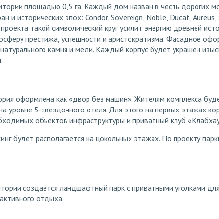
итории площадью 0,5 га. Каждый дом назван в честь дорогих м
 и исторических эпох: Condor, Sovereign, Noble, Ducat, Aureus, So
проекта такой символический круг усилит энергию древней ист
осферу престижа, успешности и аристократизма. Фасадное офо
 натурального камня и меди. Каждый корпус будет украшен изы
.
рия оформлена как «двор без машин». Жителям комплекса буд
на уровне 5-звездочного отеля. Для этого на первых этажах ко
бходимых объектов инфраструктуры и приватный клуб «Клабхау
нг будет располагается на цокольных этажах. По проекту парк
итории создается ландшафтный парк с приватными уголками для
 активного отдыха.