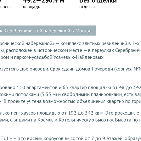
9
49.2—296.4 м
Без отделки
ность
площадь
отделка
на Серебрянической набережной в Москве
рянической набережной» — комплекс элитных резиденций в 2-х 
зы, расположен в историческом месте — в переулках Серебряни
аром и парком-усадьбой Усачевых-Найденовых.
зуется в две очереди. Срок сдачи домов I очереди (корпуса №№
ировано 110 апартаментов и 65 квартир площадью от 48 до 342
окими потолками (3,35 м) и свободными планировками, есть ва
. В проекте учтена возможностью объединения квартир по гори
лько пентхаусов площадью от 192 до 342 кв.м. Это роскошные
ами, с видами на Кремль и Котельническую высотку. Высота пот
ITUL» — это восемь корпусов высотой от 7 до 9 этажей, обра