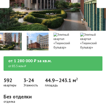
от
1 280 000
₽
за кв.м.
от 85.5 млн ₽
592
3-24
44.9—243.1 м
2
квартиры
Этажность
площадь
Без отделки
отделка