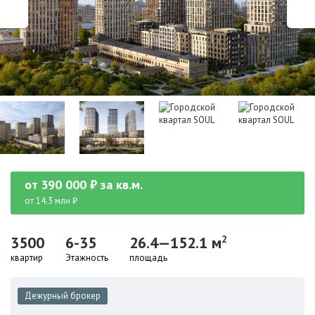
от
390 000
₽
за кв.м.
от 14.3 млн ₽
3500
6-35
26.4—152.1 м
2
квартир
Этажность
площадь
Дежурный брокер