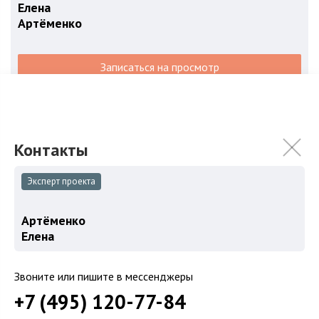
Елена
Артёменко
Записаться на просмотр
+7 (495) ‎120-77-
Хочу продать объект в этом ЖК
Эксперт проекта
Описание жк Городской квартал SOUL в
Артёменко
Москве
Елена
Городской квартал SOUL — творческая
Звоните или пишите в мессенджеры
душа столицы
+7 (495) ‎120-77-84
Сокол и Аэропорт многие годы были районами