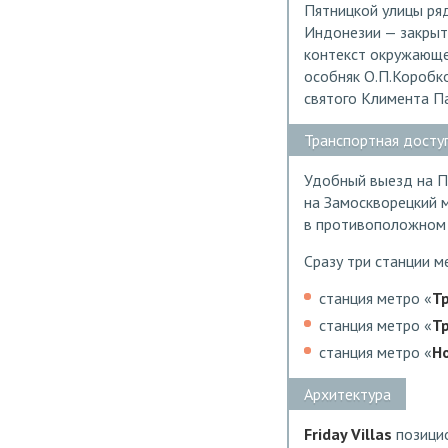
Пятницкой улицы ря
Индонезии — закрыт
контекст окружающе
особняк О.П.Коробко
святого Климента Па
Транспортная досту
Удобный выезд на П
на Замоскворецкий м
в противоположном н
Сразу три станции м
станция метро «
Т
станция метро «
Т
станция метро «
Н
Архитектура
Friday Villas
позицио