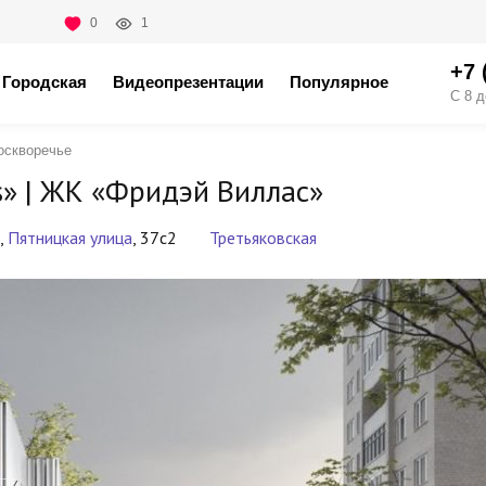
0
1
+7 
Городская
Видеопрезентации
Популярное
С 8 д
оскворечье
» |
ЖК «Фридэй Виллас»
,
Пятницкая улица
, 37с2
Третьяковская