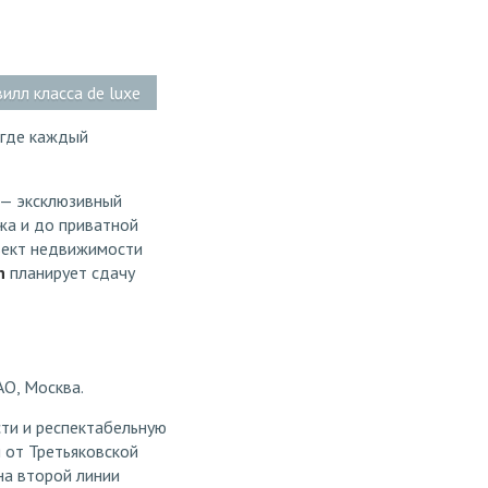
вилл класса de luxe
 где каждый
 — эксклюзивный
жа и до приватной
бъект недвижимости
n
планирует сдачу
АО, Москва.
ти и респектабельную
 от Третьяковской
 на второй линии