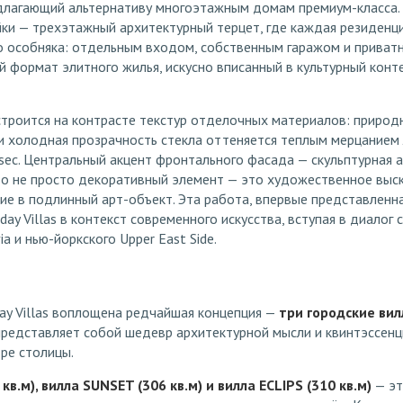
едлагающий альтернативу многоэтажным домам премиум-класса.
йки — трехэтажный архитектурный терцет, где каждая резиденц
о особняка: отдельным входом, собственным гаражом и приватн
 формат элитного жилья, искусно вписанный в культурный конт
троится на контрасте текстур отделочных материалов: природ
 и холодная прозрачность стекла оттеняется теплым мерцанием
sec. Центральный акцент фронтального фасада — скульптурная 
о не просто декоративный элемент — это художественное выск
е в подлинный арт-объект. Эта работа, впервые представленн
iday Villas в контекст современного искусства, вступая в диалог
a и нью-йоркского Upper East Side.
ay Villas воплощена редчайшая концепция —
три городские вил
представляет собой шедевр архитектурной мысли и квинтэссен
ре столицы.
кв.м), вилла SUNSET (306 кв.м) и вилла ECLIPS (310 кв.м)
— эт