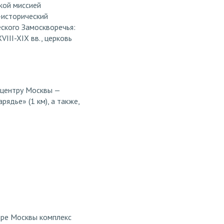
кой миссией
-исторический
ского Замоскворечья:
III-XIX вв., церковь
 центру Москвы —
ядье» (1 км), а также,
тре Москвы комплекс