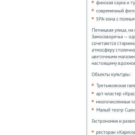
финская сауна и т
современный фитн
SPA-зона с полны
Пятницкая улица, на
Замоскворечья — од
сочетаются старинн
атмосферу столичног
цветочными магазина
настоящему вдохно
Объекты культуры:
Третьяковская гал
арт-кластер «Кра
многочисленные га
Малый театр Сцен
Гастрономия и развл
ресторан «Карлсон