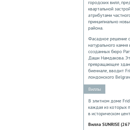
городских вилл, пр
квартальной застро
атрибутами частног
принципиально новый
района.
Фасадное решение с
натурального камня
созданных бюро Par
Даши Намдакова. Эт
превращающее здани
биеннале, вводит Fr
лондонского Belgravi
Виллы
В элитном доме Frid
каждая из которых 
в историческом цент
Вилла SUNRISE (267 