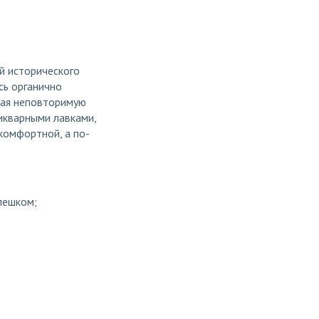
ей исторического
сь органично
вая неповторимую
тикварными лавками,
 комфортной, а по-
 пешком;