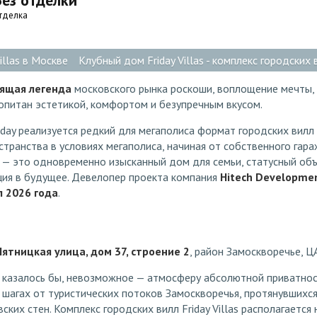
Без отделки
тделка
illas в Москве
Клубный дом Friday Villas - комплекс городских 
тоящая легенда
московского рынка роскоши, воплощение мечты,
опитан эстетикой, комфортом и безупречным вкусом.
iday реализуется редкий для мегаполиса формат городских вилл
транства в условиях мегаполиса, начиная от собственного гара
las — это одновременно изысканный дом для семьи, статусный о
ция в будущее. Девелопер проекта компания
Hitech Developme
л 2026 года
.
Пятницкая улица, дом 37, строение 2
, район Замоскворечье, Ц
, казалось бы, невозможное — атмосферу абсолютной приватнос
 шагах от туристических потоков Замоскворечья, протянувшихся
ских стен. Комплекс городских вилл Friday Villas располагается