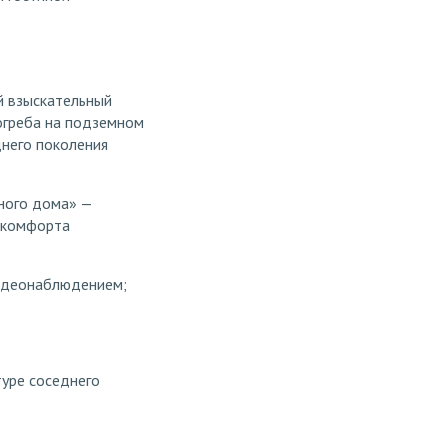
й взыскательный
огреба на подземном
днего поколения
бного дома» —
, комфорта
видеонаблюдением;
туре соседнего