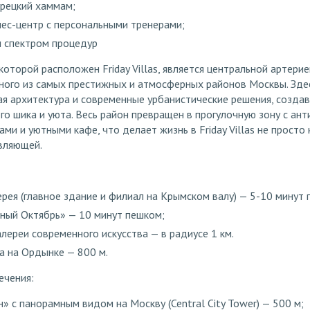
урецкий хаммам;
ес-центр с персональными тренерами;
м спектром процедур
 которой расположен Friday Villas, является центральной артери
ного из самых престижных и атмосферных районов Москвы. Зде
ая архитектура и современные урбанистические решения, созда
о шика и уюта. Весь район превращен в прогулочную зону с ан
ми и уютными кафе, что делает жизнь в Friday Villas не просто
вляющей.
ерея (главное здание и филиал на Крымском валу) — 5-10 минут
сный Октябрь» — 10 минут пешком;
лереи современного искусства — в радиусе 1 км.
а на Ордынке — 800 м.
ечения:
» с панорамным видом на Москву (Central City Tower) — 500 м;