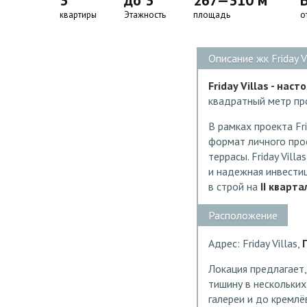
3
до 3
267—310 м
квартиры
Этажность
площадь
о
Описание жк Friday V
Friday Villas - нас
квадратный метр пр
В рамках проекта Fr
формат личного прос
террасы. Friday Vil
и надежная инвести
в строй на
II кварта
Расположение
Адрес: Friday Villas,
Локация предлагает
тишину в нескольких
галереи и до кремлёв