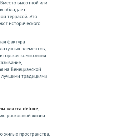
 Вместо высотной или
ия обладает
ой террасой. Это
екст исторического
ная фактура
 латунных элементов,
авторская композиция
азывание,
ая на Венецианской
 с лучшими традициями
лы класса deluxe
,
цию роскошной жизни
о жилые пространства,