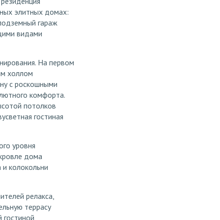
 резиденция
нных элитных домах:
 подземный гараж
ющими видами
нирования. На первом
ым холлом
ону с роскошными
олютного комфорта.
ысотой потолков
вусветная гостиная
ого уровня
 кровле дома
 и колокольни
ителей релакса,
льную террасу
 гостиной