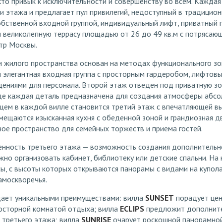
кто привык к исключительности и совершенству во всём. Каждая
и этажа и предлагает пул привилегий, недоступный в традицио
обственной входной группой, индивидуальный лифт, приватный
и великолепную террасу площадью от 26 до 49 кв.м с потряса
тр Москвы.
и жилого пространства основан на методах функционального зо
я элегантная входная группа с просторным гардеробом, лифтов
ениями для персонала. Второй этаж отведен под приватную з
где каждая деталь предназначена для создания атмосферы абс
ем в каждой вилле становится третий этаж с впечатляющей в
змещаются изысканная кухня с обеденной зоной и грандиозная д
ое пространство для семейных торжеств и приема гостей.
енность третьего этажа — возможность создания дополнительн
ожно организовать кабинет, библиотеку или детские спальни. На
ы, с высоты которых открываются панорамы с видами на купола
амоскворечья.
ает уникальными преимуществами: вилла
SUNSET
порадует цен
росторной комнатой отдыха; вилла
ECLIPS
предложит дополните
 третьего этажа; вилла
SUNRISE
очарует роскошной панорамной