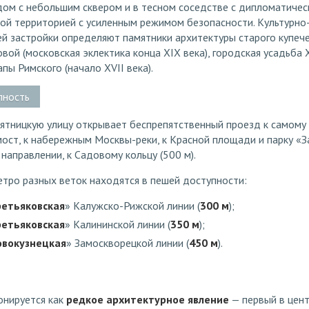
дом с небольшим сквером и в тесном соседстве с дипломатичес
ой территорией с усиленным режимом безопасности. Культурно
й застройки определяют памятники архитектуры старого купече
вой (московская эклектика конца XIX века), городская усадьба XV
пы Римского (начало XVII века).
пность
ятницкую улицу открывает беспрепятственный проезд к самому
ост, к набережным Москвы-реки, к Красной площади и парку «Зар
аправлении, к Садовому кольцу (500 м).
етро разных веток находятся в пешей доступности:
ретьяковская
» Калужско-Рижской линии (
300 м
);
ретьяковская
» Калининской линии (
350 м
);
овокузнецкая
» Замоскворецкой линии (
450 м
).
нируется как
редкое архитектурное явление
— первый в цен