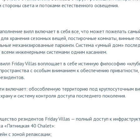
и стороны света и потоками естественного освещения.
аполнение вилл включает в себя все, что может пожелать самы
 для хранения сезонных вещей, постирочные комнаты, винные п
льные механизированные паркинги. Система «умный дом» после
ь всеми инженерными системами одним касанием.
вилл Friday Villas воплощает в себе истинную философию «клу
 пространства с особым вниманием к обеспечению приватности
резидентов.
ти включает: обособленную территорию под круглосуточным 
храну и систему контроля доступа последнего поколения.
:
щество резидентов Friday Villas — полный доступ к инфраструк
а «Пятницкая 40 Chalet»:
йн с зоной релаксации;