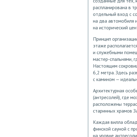
созданные для тех, 
распланирована в тр
отдельный вход с с
на два автомобиля 
на исторический цен
Принцип организаци
этаже располагаетс
и служебными помещ
мастер-спальнями, 
Настоящим сокровищ
6,2 метра. Здесь ра
с камином — идеальн
Архитектурная особ
(антресолей), где м
расположены террас
старинных храмов З
Каждая вилла облад
финской сауной с п
на уровне антресоли