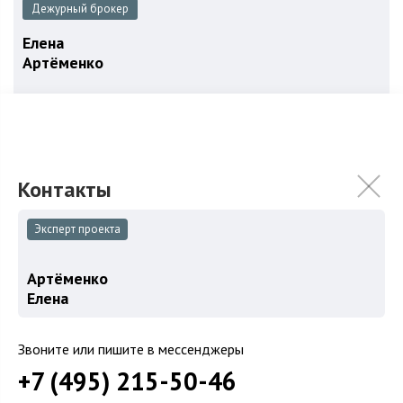
Дежурный брокер
Елена
Артёменко
Записаться на просмотр
+7 (495) 215-50-
Эксперт проекта
Хочу продать объект в этом ЖК
1
Артёменко
Елена
Звоните или пишите в мессенджеры
объект в продаже от застройщика и собственников
+7 (495) 215-50-46
Посмотреть все предложения