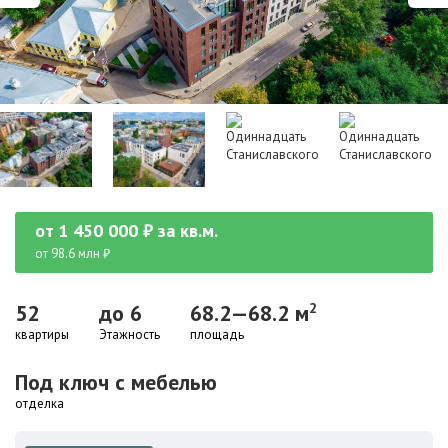
от
1 450 000
₽
за кв.м.
от 98.6 млн ₽
52
до 6
68.2—68.2 м
2
квартиры
Этажность
площадь
Под ключ с мебелью
отделка