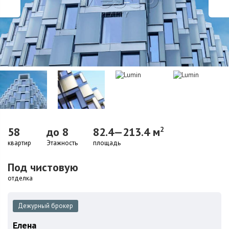
58
до 8
82.4—213.4 м
2
квартир
Этажность
площадь
Под чистовую
отделка
Дежурный брокер
Елена