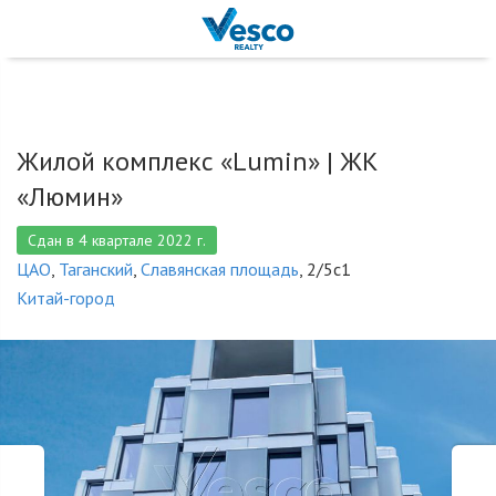
Жилой комплекс «Lumin» |
ЖК
«Люмин»
Сдан в 4 квартале 2022 г.
ЦАО
,
Таганский
,
Славянская площадь
, 2/5с1
Китай-город