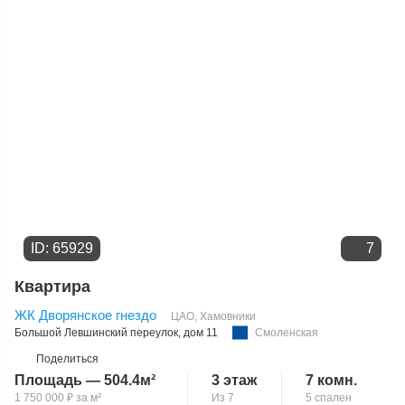
ID: 65929
7
Квартира
ЖК Дворянское гнездо
ЦАО
,
Хамовники
Большой Левшинский переулок
, дом 11
Смоленская
Поделиться
Площадь — 504.4м²
3 этаж
7 комн.
1 750 000
₽
за м²
Из 7
5 спален