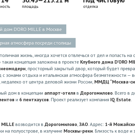
 14
30.45—215.21 м
Под чистовую
ность
площадь
отделка
й дом D’ORO MILLE в Москве
рная атмосфера посреди столицы
столичная жизнь, иногда хочется отвлечься от дел и попасть на
о такая концепция заложена в проекте
Клубного дома D’ORO MI
е
неомодерн
, просторный закрытый двор, который будет превр
д с зонами отдыха и итальянская атмосфера безмятежности — в
, недалеко от центра деловой жизни России,
ММДЦ “Москва-си
ный дом в концепции
аппарт-отеля
в
Дорогомилово
. Всего в 
ментов
и
6 пентхаусов
. Проект реализует компания
IQ Estate
.
 MILLE
возводится в
Дорогомилово
,
ЗАО
. Адрес:
1-й Можайски
и на полуострове, в излучине
Москвы-реки
. Близость к воде 