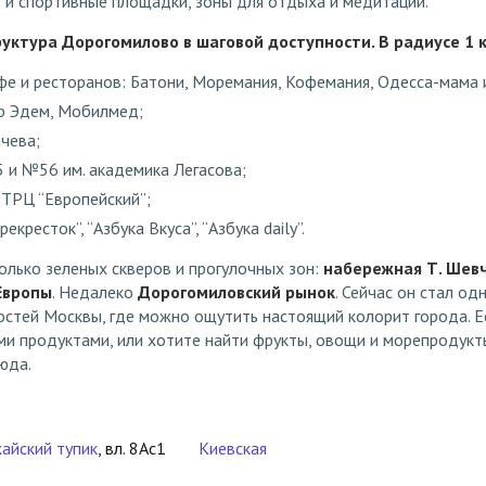
е и спортивные площадки, зоны для отдыха и медитации.
уктура Дорогомилово в шаговой доступности. В радиусе 1 к
е и ресторанов: Батони, Моремания, Кофемания, Одесса-мама и
р Эдем, Мобилмед;
чева;
и №56 им. академика Легасова;
 ТРЦ “Европейский”;
екресток”, “Азбука Вкуса”, “Азбука daily”.
олько зеленых скверов и прогулочных зон:
набережная Т. Шев
Европы
. Недалеко
Дорогомиловский рынок
. Сейчас он стал од
стей Москвы, где можно ощутить настоящий колорит города. Е
и продуктами, или хотите найти фрукты, овощи и морепродукты
юда.
айский тупик
, вл. 8Ас1
Киевская