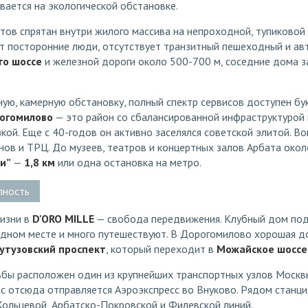
вается на экологической обстановке.
ов спрятан внутри жилого массива на непроходной, тупиковой 
ят посторонние люди, отсутствует транзитный пешеходный и ав
го шоссе
и железной дороги около 500-700 м, соседние дома 
ую, камерную обстановку, полный спектр сервисов доступен бу
огомилово
— это район со сбалансированной инфраструктурой 
кой. Еще с 40-годов он активно заселялся советской элитой. В
нов и ТРЦ. До музеев, театров и концертных залов Арбата окол
и”
—
1,8 км
или одна остановка на метро.
пность
изни в
D'ORO MILLE
— свобода передвижения. Клубный дом по
 одном месте и много путешествуют. В Дорогомилово хорошая д
утузовский проспект
, который переходит в
Можайское шоссе
ьбы расположен один из крупнейших транспортных узлов Моск
с отсюда отправляется Аэроэкспресс во Внуково. Рядом станци
Кольцевой, Арбатско-Покровской и Филевской линий.