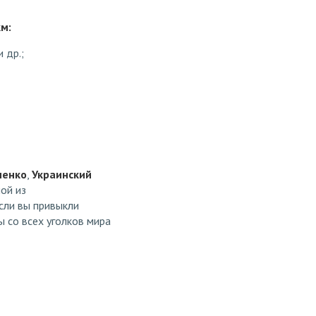
м:
 др.;
ченко
,
Украинский
ной из
сли вы привыкли
 со всех уголков мира