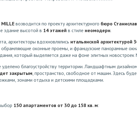
 MILLE
возводится по проекту архитектурного
бюро Станислав
е здание высотой в
14 этажей
в стиле
неомодерн
.
пта, архитекторы вдохновлялись
итальянской архитектурой 3
, обрамляющие оконные проемы, и французские панорамные ок
здания, который выделяется даже на фоне элитных новостроек 
 уделено благоустройству территории. Ландшафтным дизайно
удет закрытым
, пространство, свободное от машин. Здесь буде
ожками, зонами отдыха и детскими площадками.
 выбор
150 апартаментов от 30 до 158 кв. м
: