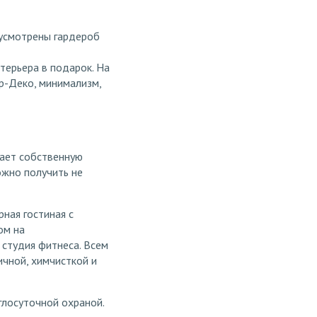
дусмотрены гардероб
нтерьера в подарок. На
Ар-Деко, минимализм,
гает собственную
ожно получить не
ная гостиная с
ом на
 студия фитнеса. Всем
ичной, химчисткой и
углосуточной охраной.