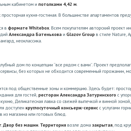
льным кабинетом и
потолками 4,42 м
.
х просторная кухня-гостиная. В большинстве апартаментов пре
ся в
формате Whitebox
. Всем покупателям авторский проект и
удий
Александра Батенькова
и
Glazov Group
в стиле Nature, 
ангард, неоклассика.
лубный дом по концепции “все рядом с вами”. Проект предпола
 сервисы, без которых не обходится современный горожанин, м
тся под общественные зоны и коммерцию. Здесь будет: простор
идания для гостей,
ресторан Александра Затуринского
с упор
ухню, Деликатесная лавка со свежей выпечкой и винной зоной,
ля доступен
круглосуточный консьерж-сервис
с услугами горн
 из магазина или готовых блюд.
г
.
Двор без машин
.
Территория
возле дома
закрытая
, под кр