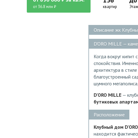
156
до
от 36.8 млн ₽
квартир
Этаж
Описание жк Клубны
D'ORO MILLE — каме
Когда вокруг кипит 
спокойствия. Именн
архитектура в стил
благоустроенный са
шумного мегаполиса
D'ORO MILLE
— клуб
бутиковых апарта
Расположение
Клубный дом D'ORO
находится фактическ