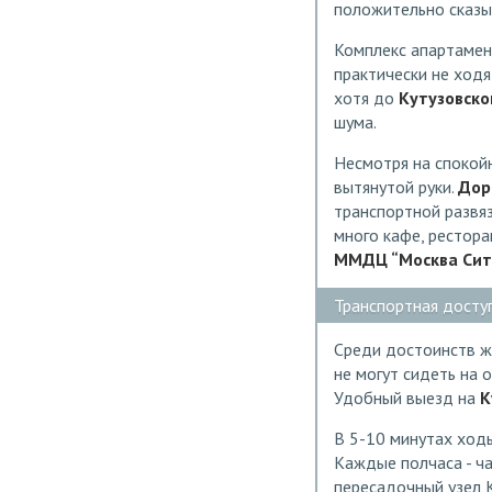
положительно сказы
Комплекс апартамент
практически не ход
хотя до
Кутузовско
шума.
Несмотря на спокойн
вытянутой руки.
Дор
транспортной развяз
много кафе, рестора
ММДЦ “Москва Сит
Транспортная досту
Среди достоинств ж
не могут сидеть на
Удобный выезд на
К
В 5-10 минутах ход
Каждые полчаса - ча
пересадочный узел 