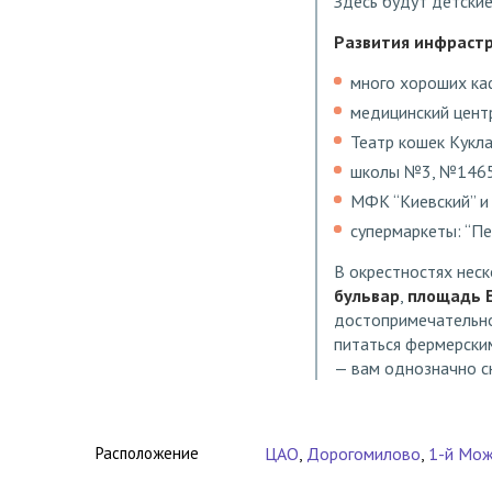
Здесь будут детски
Развития инфрастр
много хороших каф
медицинский цент
Театр кошек Кукла
школы №3, №1465 
МФК “Киевский” и
супермаркеты: “Пер
В окрестностях неск
бульвар
,
площадь 
достопримечательно
питаться фермерским
— вам однозначно с
Расположение
ЦАО
,
Дорогомилово
,
1-й Мож