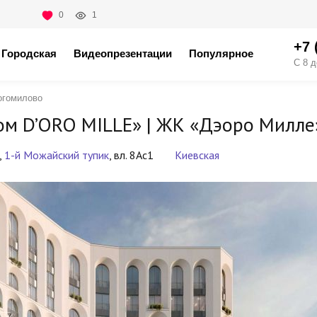
0
1
+7 
Городская
Видеопрезентации
Популярное
С 8 д
огомилово
м D’ORO MILLE» |
ЖК «Дэоро Милле
,
1-й Можайский тупик
, вл. 8Ас1
Киевская