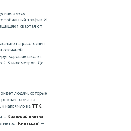
улице. Здесь
томобильный трафик. И
защищают квартал от
квально на расстоянии
и отличной
округ хорошие школы,
о 2-3 километров. До
дойдет людям, которые
орожная развязка.
, и напрямую на
ТТК
.
вы —
Киевский вокзал
.
я метро “
Киевская
” —