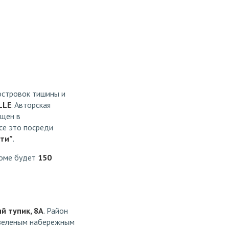
 островок тишины и
LLE
. Авторская
ащен в
се это посреди
ти”
.
доме будет
150
й тупик, 8А
. Район
и зеленым набережным