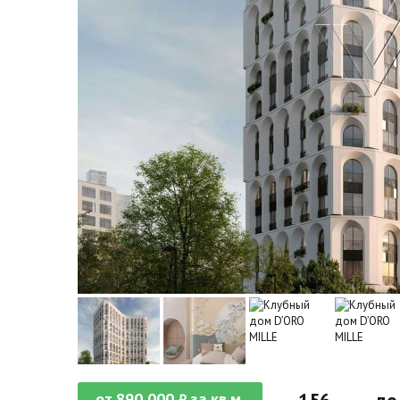
от
890 000
за кв.м.
₽