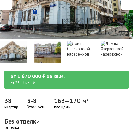
от
1 670 000
₽
за кв.м.
от 271.4 млн ₽
38
3-8
163—170 м
2
квартир
Этажность
площадь
Без отделки
отделка