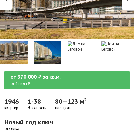
от
370 000
₽
за кв.м.
от 45 млн ₽
1946
1-38
80—123 м
2
квартир
Этажность
площадь
Новый под ключ
отделка