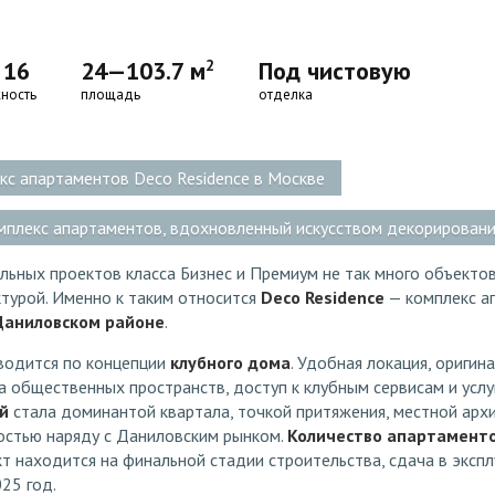
 16
24—103.7 м
2
Под чистовую
ность
площадь
отделка
кс апартаментов Deco Residence в Москве
омплекс апартаментов, вдохновленный искусством декорирован
ьных проектов класса Бизнес и Премиум не так много объектов
турой. Именно к таким относится
Deco Residence
— комплекс а
Даниловском районе
.
водится по концепции
клубного дома
. Удобная локация, оригин
 общественных пространств, доступ к клубным сервисам и услу
й
стала доминантой квартала, точкой притяжения, местной арх
стью наряду с Даниловским рынком.
Количество апартамент
кт находится на финальной стадии строительства, сдача в эксп
25 год.