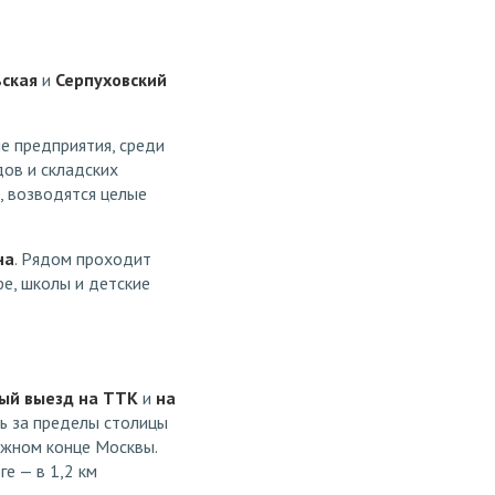
ьская
и
Серпуховский
е предприятия, среди
ов и складских
, возводятся целые
на
. Рядом проходит
фе, школы и детские
ый выезд на ТТК
и
на
ь за пределы столицы
ожном конце Москвы.
е — в 1,2 км