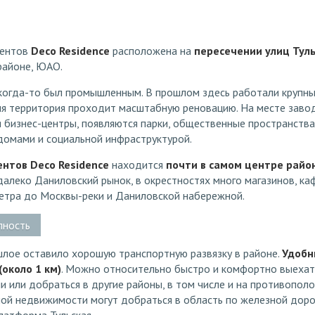
ментов
Deco Residence
расположена на
пересечении улиц Тул
районе, ЮАО.
когда-то был промышленным. В прошлом здесь работали крупны
ня территория проходит масштабную реновацию. На месте завод
 бизнес-центры, появляются парки, общественные пространства
домами и социальной инфраструктурой.
нтов Deco Residence
находится
почти в самом центре райо
далеко Даниловский рынок, в окрестностях много магазинов, ка
етра до Москвы-реки и Даниловской набережной.
пность
ое оставило хорошую транспортную развязку в районе.
Удобн
около 1 км)
. Можно относительно быстро и комфортно выехат
 или добраться в другие районы, в том числе и на противопол
ой недвижимости могут добраться в область по железной дорог