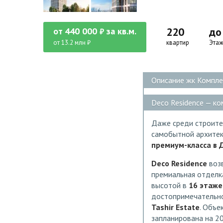
220
до
от
440 000
за кв.м.
₽
от 13.2 млн ₽
квартир
Этаж
Описание жк Компле
Deco Residence — к
Даже среди строител
самобытной архитек
премиум-класса
в 
Deco Residence
воз
премиальная отделка
высотой в
16 этаже
достопримечательно
Tashir Estate
. Объе
запланирована на 20