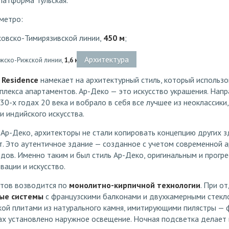
атформа Тульская.
метро:
овско-Тимирязивской линии,
450 м
;
Архитектура
жско-Рижской линии,
1,6 км.
 Residence
намекает на архитектурный стиль, который использо
плекса апартаментов. Ар-Деко — это искусство украшения. Нап
30-х годах 20 века и вобрало в себя все лучшее из неоклассики,
и индийского искусства.
Ар-Деко, архитекторы не стали копировать концепцию других з
т. Это аутентичное здание — созданное с учетом современной а
дов. Именно таким и был стиль Ар-Деко, оригинальным и прогре
ации и искусство.
тов возводится по
монолитно-кирпичной технологии
. При о
ые системы
с французскими балконами и двухкамерными стекл
кой плитами из натурального камня, имитирующими пилястры — 
х установлено наружное освещение. Ночная подсветка делает