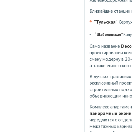
железнодорожная пл
Ближайшие станции 
“Тульская”
Серпух
“Шаболовская”
Калу
Само название
Deco
проектировании ком
смену модерну в 20-
а также египетского 
В лучших традициях 
эксклюзивный проек
строительных подхо
объединяющим иннов
Комплекс апартамен
панорамные оконн
чередуются с отдел
межэтажных карниза