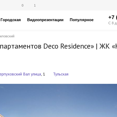
0
1
+7 
Городская
Видеопрезентации
Популярное
С 8 д
иловский
партаментов Deco Residence» |
ЖК «
ерпуховский Вал улица
, 1
Тульская