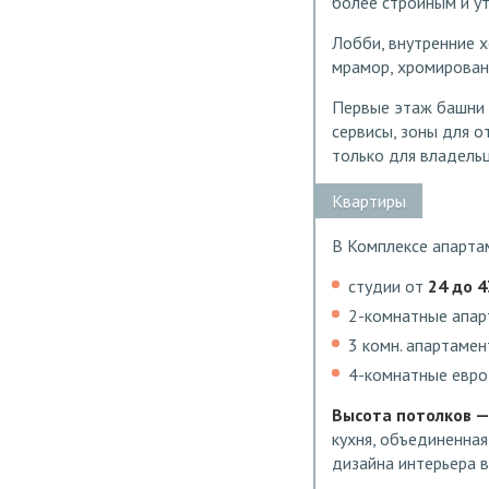
более стройным и у
Лобби, внутренние 
мрамор, хромированн
Первые этаж башни 
сервисы, зоны для о
только для владельц
Квартиры
В Комплексе апарта
студии от
24 до 43
2-комнатные апа
3 комн. апартаме
4-комнатные евр
Высота потолков — 
кухня, объединенная
дизайна интерьера в