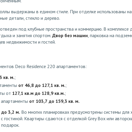
тонченным.
холлы выдержаны в едином стиле. При отделке использованы на
ые детали, стекло и дерево.
отведен под клубные пространства и коммерцию. В комплексе
тдыха и занятия спортом.
Двор без машин
, парковка на подзе
ев недвижимости и гостей.
ментов Deco Residence 220 апартаментов:
 кв. м.
;
ртаменты
от 46,8
до 127,1 кв. м.
;
нты от
127,1 кв.м до 128,9 кв.м.
;
о апартаменты
от 103,7
до 159,3 кв. м.
до 3,2 м.
Во многих планировках предусмотрены системы для х
 с гостиной. Квартиры сдаются с отделкой Grey Box или авторс
 подарок.