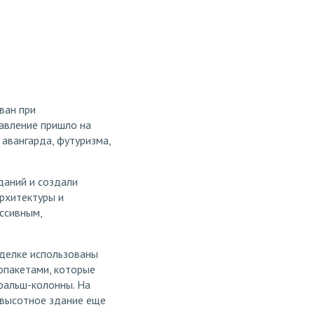
ван при
равление пришло на
 авангарда, футуризма,
даний и создали
рхитектуры и
ссивным,
тделке использованы
опакетами, которые
фальш-колонны. На
 высотное здание еще