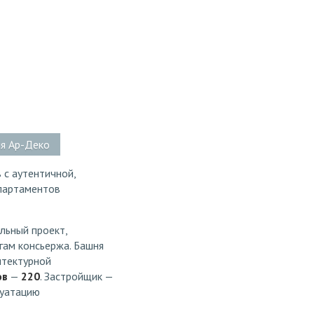
ия Ар-Деко
 с аутентичной,
партаментов
альный проект,
гам консьержа. Башня
итектурной
ов
—
220
. Застройщик —
луатацию