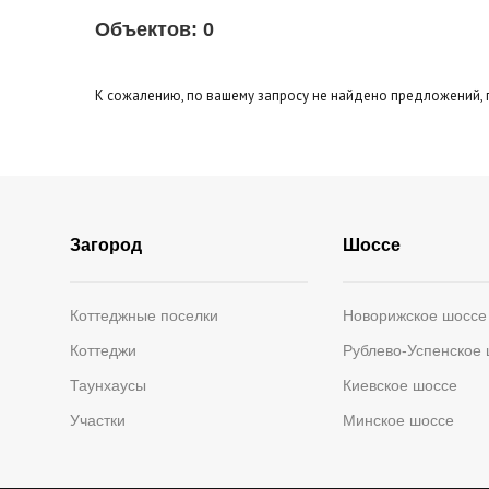
Площадь кухни
до
Тип кухни
Объектов:
0
Эксклюзивы
Видео-о
Кол-во уровней
К сожалению, по вашему запросу не найдено предложений, 
Загород
Шоссе
Коттеджные поселки
Новорижское шоссе
Коттеджи
Рублево-Успенское
Таунхаусы
Киевское шоссе
Участки
Минское шоссе