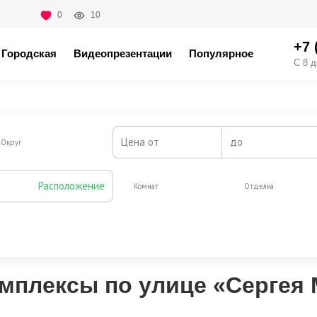
0
10
+7 
Городская
Видеопрезентации
Популярное
С 8 д
Цена от
до
Округ
Расположение
Комнат
Отделка
Жилая площадь от, м2
до
мплексы по улице «Сергея 