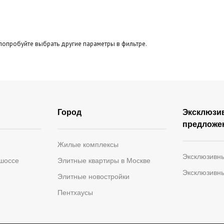
Панорамные окна
Второй свет
Тер
бзор
попробуйте выбрать другие параметры в фильтре.
Город
Эксклюзи
предложе
Жилые комплексы
Эксклюзивн
 шоссе
Элитные квартиры в Москве
Эксклюзивн
Элитные новостройки
Пентхаусы