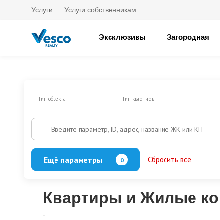
Услуги
Услуги собственникам
Эксклюзивы
Загородная
Тип объекта
Тип квартиры
Введите параметр, ID, адрес, название ЖК или КП
Ещё параметры
Сбросить всё
0
Есть балкон/лоджия
Кол-во спален
Квартиры и Жилые ко