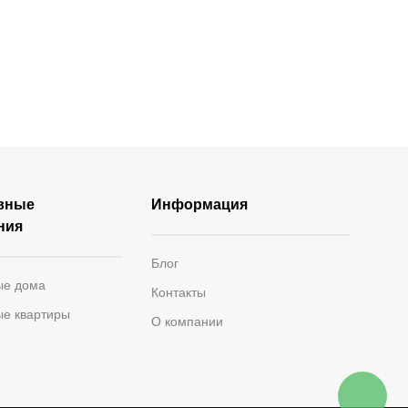
раса
Зимний сад
вные
Информация
ния
Блог
ые дома
Контакты
ые квартиры
О компании