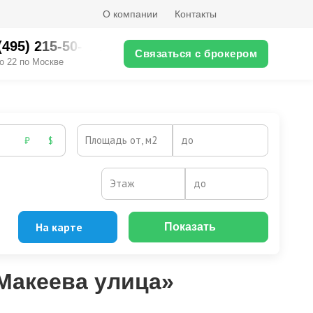
О компании
Контакты
(495) 215-50-XX
Связаться с брокером
о 22 по Москве
Площадь от, м2
до
₽
$
Этаж
до
На карте
Показать
Макеева улица»