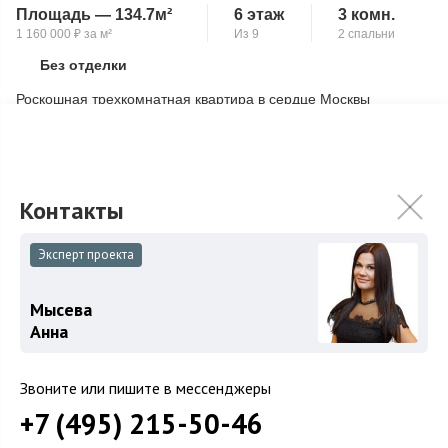
Площадь — 134.7м²
6 этаж
3 комн.
1 160 000
₽
за м²
Из 9
2 спальни
Без отделки
Скопировать ссылку
Роскошная трехкомнатная квартира в сердце Москвы
Просторная квартира площадью 134,7 кв.м в престижном
жилом комплексе премиум-класса "Чет...
Подробнее
155 000 000
₽
Связаться с брокером
Эксперт проекта
Мысева
Анна
Звоните или пишите в мессенджеры
+7 (495) 215-50-46