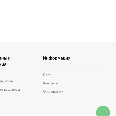
раса
Зимний сад
вные
Информация
ния
Блог
ые дома
Контакты
ые квартиры
О компании