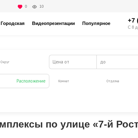
0
10
+7 
Городская
Видеопрезентации
Популярное
С 8 д
Цена от
до
Округ
Расположение
Комнат
Отделка
Жилая площадь от, м2
до
плексы по улице «7-й Рос