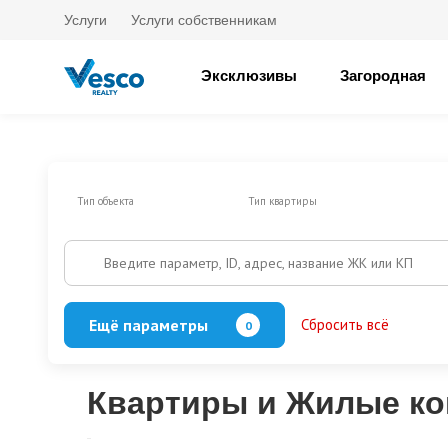
Услуги
Услуги собственникам
Эксклюзивы
Загородная
Тип объекта
Тип квартиры
Введите параметр, ID, адрес, название ЖК или КП
Ещё параметры
Сбросить всё
0
Есть балкон/лоджия
Кол-во спален
Квартиры и Жилые ком