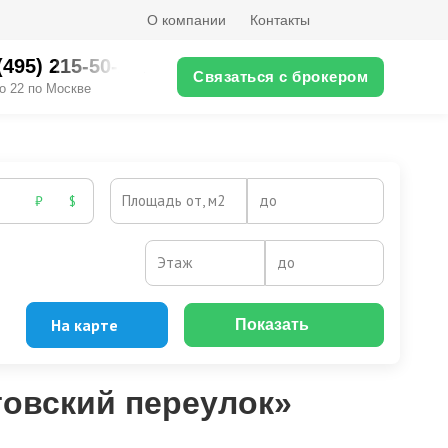
О компании
Контакты
(495) 215-50-XX
Связаться с брокером
о 22 по Москве
Площадь от, м2
до
₽
$
Этаж
до
На карте
Показать
товский переулок»