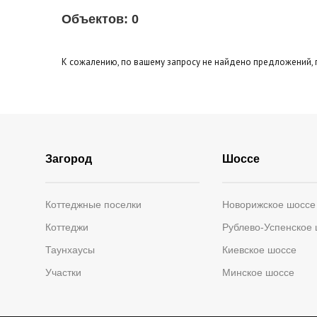
Площадь кухни
до
Тип кухни
Объектов:
0
Эксклюзивы
Видео-о
Кол-во уровней
К сожалению, по вашему запросу не найдено предложений, 
Загород
Шоссе
Коттеджные поселки
Новорижское шоссе
Коттеджи
Рублево-Успенское
Таунхаусы
Киевское шоссе
Участки
Минское шоссе