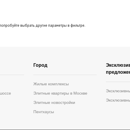
Панорамные окна
Второй свет
Тер
бзор
попробуйте выбрать другие параметры в фильтре.
Город
Эксклюзи
предложе
Жилые комплексы
Эксклюзивн
 шоссе
Элитные квартиры в Москве
Эксклюзивн
Элитные новостройки
Пентхаусы