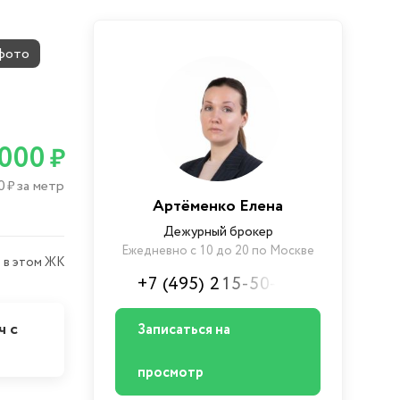
фото
 000
₽
0
за метр
₽
Артёменко Елена
Дежурный брокер
Ежедневно с 10 до 20 по Москве
 в этом ЖК
+7 (495) 215-50-XX
ч с
Записаться на
просмотр