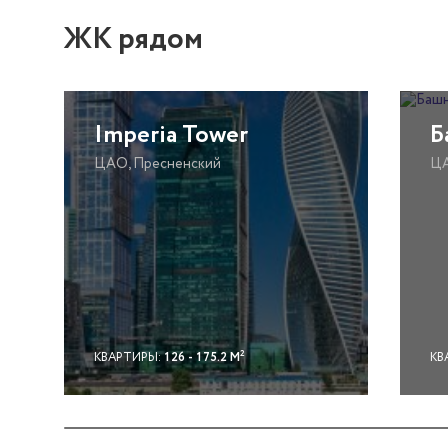
ЖК рядом
Imperia Tower
Б
ЦАО, Пресненский
ЦА
2
КВАРТИРЫ:
126 - 175.2 М
КВ