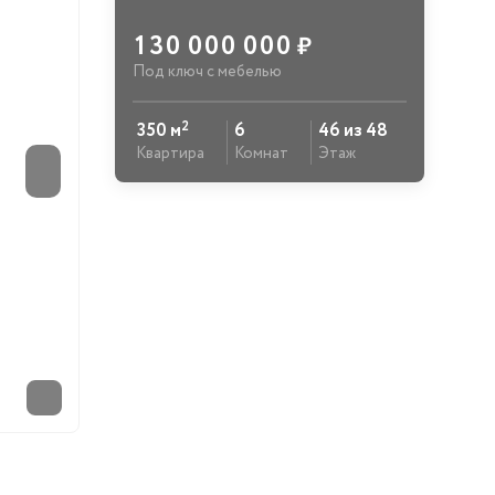
130 000 000
₽
Под ключ с мебелью
2
350 м
6
46 из 48
Квартира
Комнат
Этаж