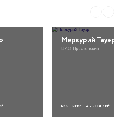
»
Меркурий Тауэр
ЦАО, Пресненский
2
2
М
КВАРТИРЫ:
114.2 - 114.2 М