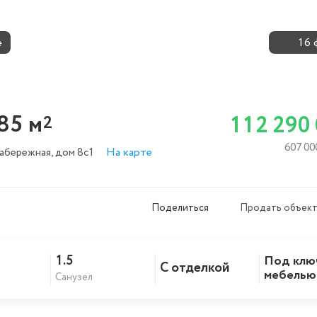
е
16 
85 м
112 290
2
607 00
На карте
набережная
, дом 8c1
Поделиться
Продать объект
6
1.5
Под клю
С отделкой
Скопировать ссылку
мебелью
Санузел