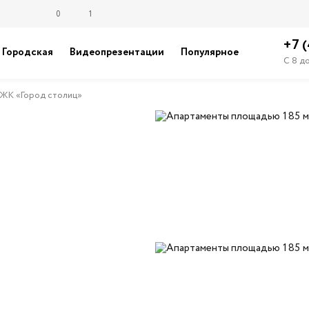
0
1
+7 
Городская
Видеопрезентации
Популярное
С 8 д
ЖК «Город столиц»