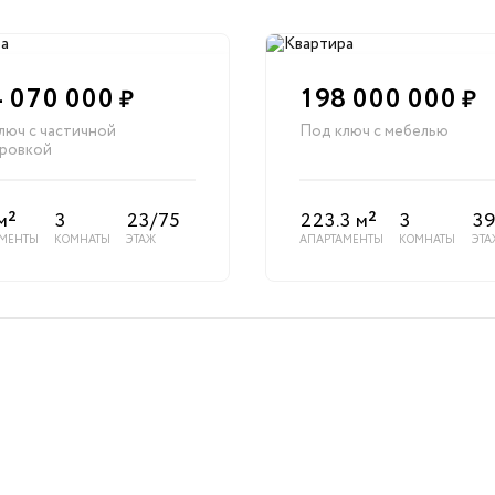
 070 000
198 000 000
₽
₽
люч с частичной
Под ключ с мебелью
ровкой
2
2
м
3
23/75
223.3 м
3
39
АМЕНТЫ
КОМНАТЫ
ЭТАЖ
АПАРТАМЕНТЫ
КОМНАТЫ
ЭТА