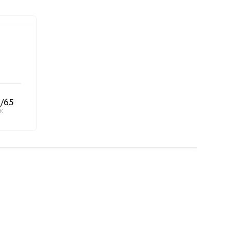
/65
Ж