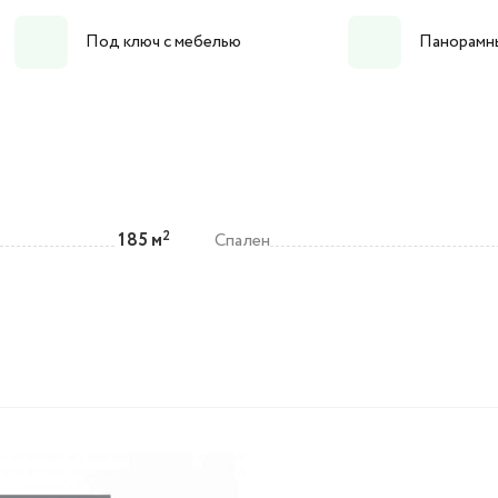
Под ключ с мебелью
Панорамн
2
185 м
Спален