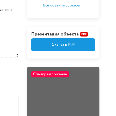
Все объекты брокера
ые окна
Презентация объекта
PDF
Скачать
PDF
2
Спецпредложение