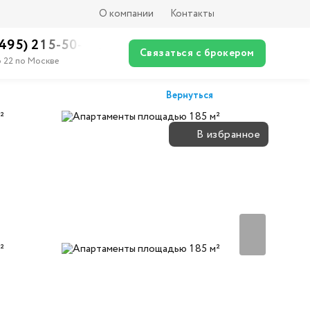
О компании
Контакты
(495) 215-50-XX
Связаться с брокером
о 22 по Москве
Вернуться
В избранное