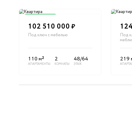
Снижена цена
102 510 000
124
₽
Под ключ с мебелью
Под к
мебли
2
110 м
2
48/64
219 
АПАРТАМЕНТЫ
КОМНАТЫ
ЭТАЖ
АПАРТ