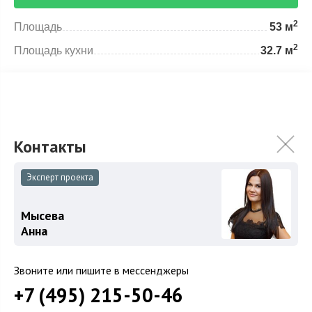
2
Площадь
53 м
2
Площадь кухни
32.7 м
Спален
1
Особенности
Описание объекта
Эксперт проекта
Квартира общей площадью 53 кв.м в особняке Мускат
Мысева
ЖК «Полянка/44».
Анна
Расположена на 5 этаже комплекса.
Звоните или пишите в мессенджеры
Предлагается без отделки.
+7 (495) 215-50-46
Возможная планировка: кухня-гостиная, одна