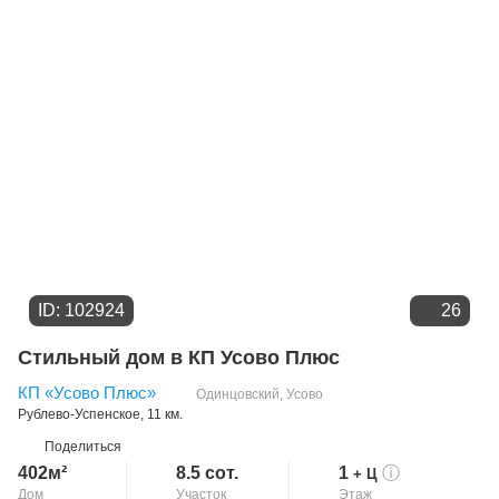
Цене
ID: 102924
26
Стильный дом в КП Усово Плюс
КП «Усово Плюс»
Одинцовский
,
Усово
Рублево-Успенское
, 11 км.
Поделиться
402м²
8.5 сот.
1
ⓘ
+ Ц
Дом
Участок
Этаж