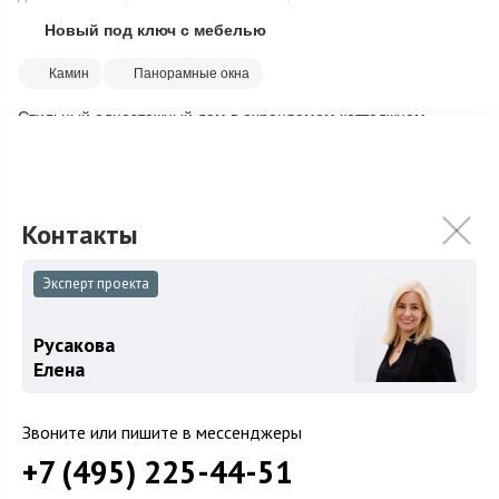
Новый под ключ с мебелью
Скопировать ссылку
Камин
Панорамные окна
Стильный одноэтажный дом в охраняемом коттеджном
поселке Усово Плюс. Грамотно продуманная планировка
создает гармоничное пространство, гд...
Подробнее
124 000 000
₽
149 900 000
₽
Связаться с брокером
Эксперт проекта
Русакова
Елена
Звоните или пишите в мессенджеры
+7 (495) 225-44-51