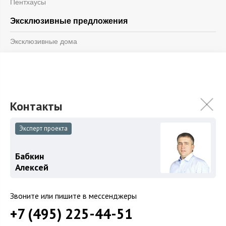
Пентхаусы
Эксклюзивные предложения
Эксклюзивные дома
Эксклюзивные квартиры
Информация
Блог
Контакты
Эксперт проекта
О компании
Бабкин
Алексей
© 2026 «Vesco Realty»
Дизайн и разработка -
Weblight.ru
Звоните или пишите в мессенджеры
ООО «Веско Групп»
+7 (495) 225-44-51
ОГРН 1147746264599
ИНН 7714930244