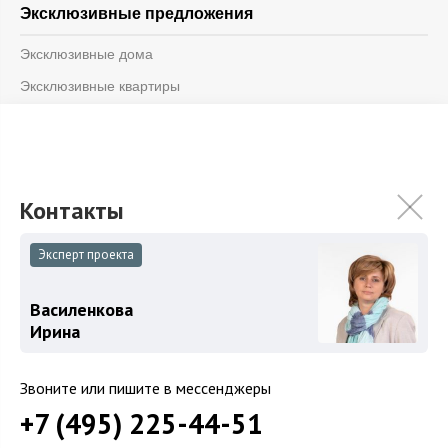
Эксклюзивные предложения
Эксклюзивные дома
Эксклюзивные квартиры
Информация
Блог
Контакты
О компании
Эксперт проекта
Василенкова
© 2026 «Vesco Realty»
Ирина
Дизайн и разработка -
Weblight.ru
ООО «Веско Групп»
Звоните или пишите в мессенджеры
ОГРН 1147746264599
ИНН 7714930244
+7 (495) 225-44-51