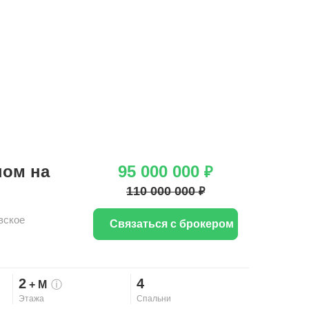
ном на
95 000 000
₽
110 000 000
₽
вское
Связаться с брокером
2
4
+ М
ⓘ
Этажа
Спальни