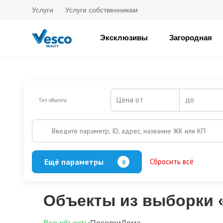
Услуги
Услуги собственникам
Эксклюзивы
Загородная
Цена от
до
Тип объекта
Введите параметр, ID, адрес, название ЖК или КП
Ещё параметры
Сбросить всё
0
Баня
Бассейн
Кол-во этажей
Объекты из выборки 