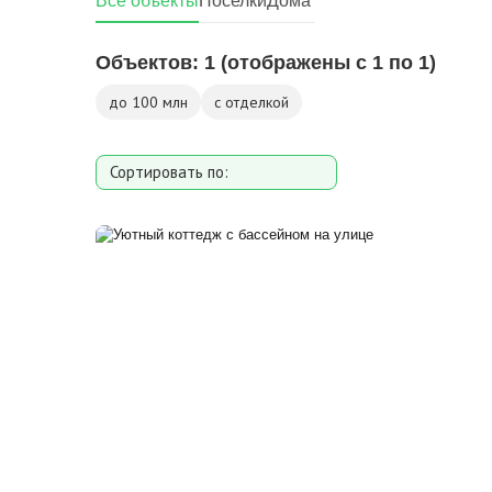
Все объекты
Поселки
Дома
Объектов:
1
(отображены с 1 по 1)
до 100 млн
с отделкой
Сортировать по:
Площади
Площади участка
Расстоянию от МКАД
Дате добавления
Цене