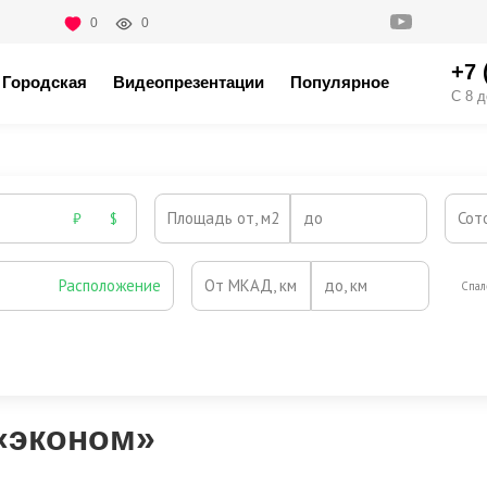
0
0
+7 
Городская
Видеопрезентации
Популярное
С 8 д
Площадь от, м2
до
Сот
₽
$
Расположение
От МКАД, км
до, км
Спал
Охрана
Камин
Есть
Нет
Выезд на платную трассу
«эконом»