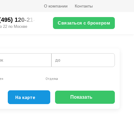
О компании
Контакты
(495) 120-21-XX
Связаться с брокером
о 22 по Москве
ок
до
ен
Отделка
На карте
Показать
Эксклюзивы
Видео-обзор