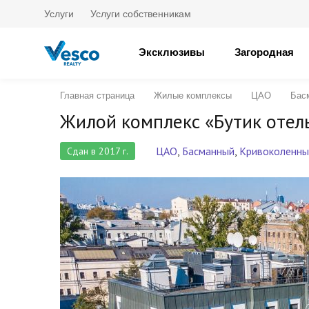
Услуги
Услуги собственникам
Эксклюзивы
Загородная
Главная страница
Жилые комплексы
ЦАО
Бас
Жилой комплекс «Бутик отел
ЦАО
,
Басманный
,
Кривоколенны
Сдан в 2017 г.