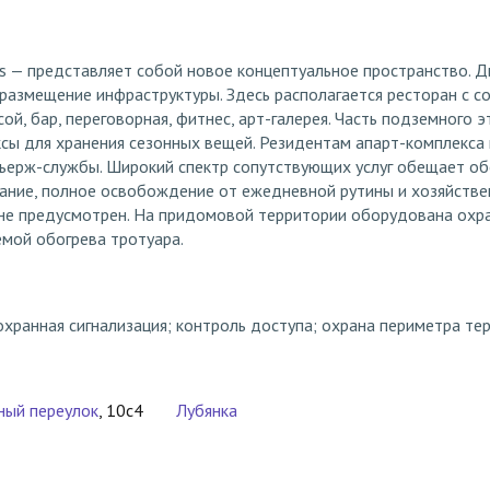
 — представляет собой новое концептуальное пространство. Д
размещение инфраструктуры. Здесь располагается ресторан с с
й, бар, переговорная, фитнес, арт-галерея. Часть подземного 
сы для хранения сезонных вещей. Резидентам апарт-комплекса
сьерж-службы. Широкий спектр сопутствующих услуг обещает о
ние, полное освобождение от ежедневной рутины и хозяйстве
не предусмотрен. На придомовой территории оборудована охра
емой обогрева тротуара.
хранная сигнализация; контроль доступа; охрана периметра те
ный переулок
, 10с4
Лубянка