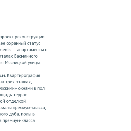
 проект реконструкции
ее охранный статус
ments — апартаменты с
рталах Басманного
ы Мясницкой улицы.
.м. Квартирография
на трех этажах,
зскими» окнами в пол.
лощадь террас
вой отделкой.
риалы премиум-класса,
ого дуба, полы в
а премиум-класса