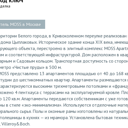
од ключ
тделка
отель MOSS в Москве
рритории Белого города, в Кривоколенном переулке реализован
дома Цыплаковых. Историческое здание конца XIX века, имеющ
рующего объекта, перестроено в элитный комплекс MOSS Apart
ом и соответствующей инфраструктурой. Дом расположен в ква
арным и Садовым кольцом. Транспортная доступность со сторон
метро «Чистые пруды» в 500 м.
MOSS представлено 13 апартаментов площадью от 40 до 168 кв
студии до шестикомнатных квартир. Апартаменты размещаются 
 характеризуются высокими трехметровыми потолками и «францу
ложено 4 пентхауса с террасами на эксплуатируемой кровле. П
о 120 кв.м. Апартаменты передаются собственникам с уже гото
ы в стиле «эко-минимализма». Используются отделочные мате
рального сырья. Полы и оконные рамы изготовлены из натуральн
толешницы в кухнях — из мрамора. Установлена бытовая техник
, Villeroy&Boch.