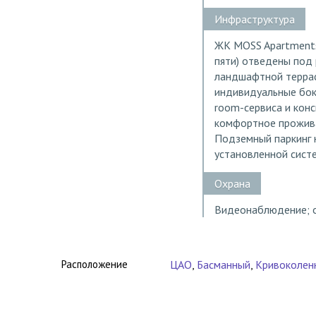
Инфраструктура
ЖК MOSS Apartments
пяти) отведены под 
ландшафтной террасо
индивидуальные бок
room-сервиса и кон
комфортное прожива
Подземный паркинг 
установленной сист
Охрана
Видеонаблюдение; о
Расположение
ЦАО
,
Басманный
,
Кривоколен