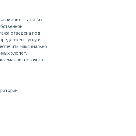
ва нижних этажа (из
обственной
этажа отведена под
 предложены услуги
беспечить максимально
нных хлопот.
няемая автостоянка с
рритории.