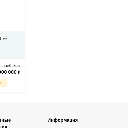
1 м
2
 с мебелью
000 000
₽
ти
вные
Информация
ния