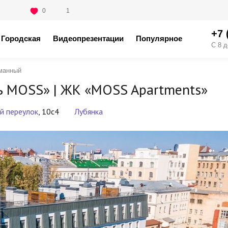
0
1
+7 
Городская
Видеопрезентации
Популярное
С 8 д
манный
ь MOSS» |
ЖК «MOSS Apartments»
й переулок
, 10с4
Лубянка