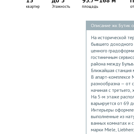
13
до 5
95.7—168 м
П
квартир
Этажность
площадь
о
Описание жк Бутик 
На исторической те
бывшего доходного 
ценного градоформи
гостиничным сервис
района между Бульв
Ближайшая станция 
В апарт-комплексе 
разнообразна — от 
начиная с третьего,
На 5-м этаже распо
варьируется от 69 д
Интерьеры оформлен
выполненные из нату
ванных комнатах и с
марки Miele, Liebherr