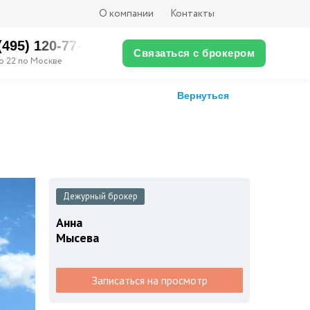
О компании
Контакты
(495) ‎120-77-XX
Связаться с брокером
о 22 по Москве
Вернуться
Дежурный брокер
Анна
Мысева
Записаться на просмотр