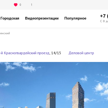
0
1
+7 
Городская
Видеопрезентации
Популярное
С 8 д
енский
-й Красногвардейский проезд
, 14/15
Деловой центр