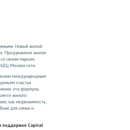
стимыми. Новый жилой
бе. Продуманное жилое
со своим парком,
ММДЦ Москва сити.
овским международным
иденьем счастья
менно эта формула,
оекте жилого
лекс как недвижимость,
бная для семьи и
и поддержке Capital