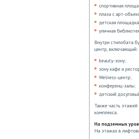
спортивная площад
плаза с арт-объек
детская площадка
уличная библиотек
Внутри стилобата б
центр, включающий:
beauty-зону;
зону кафе и ресто
Welness-центр;
конференц-залы;
детский досуговый
Также часть этажей
комплекса.
На подземных уров
На этажах в лифтов