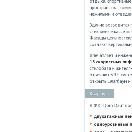
отдыха, спортивные
пространства, комме
нежилыми и отведен
Здание возводится 
стеклянные кассеты 
Фасады цельностекл
создают вертикальн
Впечатляет и инжен
15 скоростных лиф
стилобата и жителя
отвечают VRF-систем
открыть шлагбаум и
Квартиры
В ЖК “Dom Dau” дос
двухэтажные пен
одноуровневые п