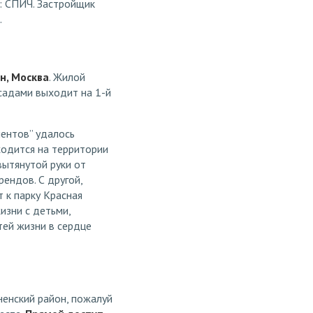
: СПИЧ. Застройщик
.
н, Москва
. Жилой
садами выходит на 1-й
ентов” удалось
ходится на территории
вытянутой руки от
ендов. С другой,
 к парку Красная
изни с детьми,
тей жизни в сердце
енский район, пожалуй