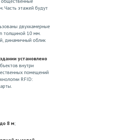
д общественные
м. Часть этажей будут
льзованы двухкамерные
on толщиной 10 мм.
ый, динамичный облик
 здании установлено
объектов внутри
бщественных помещений
хнологии RFID:
карты.
до 8 м
;