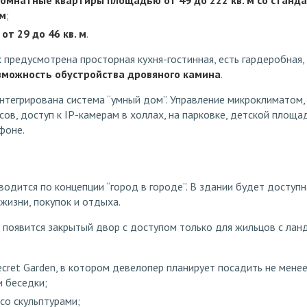
омнатные квартиры площадью от 49 до 222 кв. м со станд
 м
;
от 29 до 46 кв. м
.
 предусмотрена просторная кухня-гостинная, есть гардеробная,
зможность обустройства дровяного камина
.
нтегрирована система “умный дом”. Управление микроклиматом,
ов, доступ к IP-камерам в холлах, на парковке, детской площ
фоне.
одится по концепции “город в городе”. В здании будет доступ
жизни, покупок и отдыха.
 появится закрытый двор с доступом только для жильцов с ла
cret Garden, в котором девелопер планирует посадить не менее
и беседки;
со скульптурами;