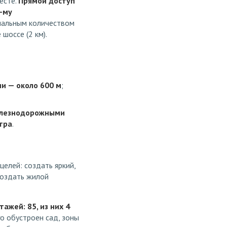
есте.
Прямой доступ
-му
имальным количеством
шоссе (2 км).
и — около 600 м
;
железнодорожными
тра
.
елей: создать яркий,
создать жилой
ажей: 85, из них 4
о обустроен сад, зоны