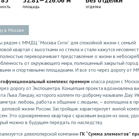
 85
52.81—226.06 м
Без отделки
ность
площадь
отделка
у в Москве
ы рядом с ММДЦ “Москва Сити” для спокойной жизни с семьей
ловой квартал с высотками из стекла и стали кажутся несовме
 полностью переворачивает представление о жизни в небоскре
обленность от окружающего мира, полноценный закрытый город 
овыми и спортивными площадками. И все это через дорогу от 
огофункциональный комплекс премиум
класса рядом с Моск
ерез дорогу от Экспоцентра. Концепция проекта вдохновлена в
та Льва Ландау, которого коллеги по-доброму называли Дау. И
аметра: любовь, работа и общение с людьми, — воплощена в пр
е деловой жизни России. Застройщик характеризует жилой комп
ем. Это одновременно квартира с красивым видом из окна, удо
орый можно в будущем передать по наследству.
еализуется девелоперской компании
ГК “Сумма элементов” пр