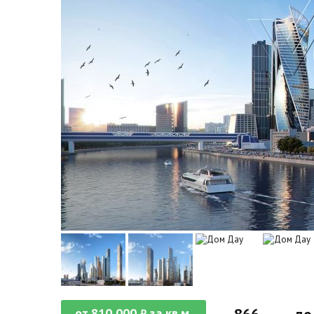
от
810 000
за кв.м.
₽