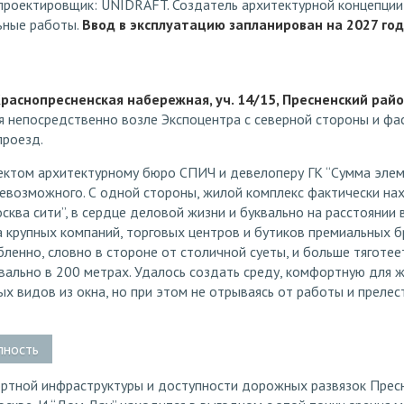
 проектировщик: UNIDRAFT. Создатель архитектурной концепции
ьные работы.
Ввод в эксплуатацию запланирован на 2027 год
раснопресненская набережная, уч. 14/15, Пресненский райо
я непосредственно возле Экспоцентра с северной стороны и фа
проезд.
ектом архитектурному бюро СПИЧ и девелоперу ГК “Сумма элем
невозможного. С одной стороны, жилой комплекс фактически на
сква сити”, в сердце деловой жизни и буквально на расстоянии 
крупных компаний, торговых центров и бутиков премиальных бр
ленно, словно в стороне от столичной суеты, и больше тяготеет
вально в 200 метрах. Удалось создать среду, комфортную для ж
х видов из окна, но при этом не отрываясь от работы и прелес
пность
ортной инфраструктуры и доступности дорожных развязок Пресн