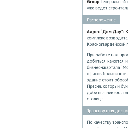
Group
. Генеральный
уже ведет строител
Расположение
Адрес “Дом Дау”: К
комплекс возводитс
Красногвардейский 
При работе над про
добиться, кажется, 
бизнес-квартала “Мо
офисов большинства 
здание стоит обособ
Пресня, который бук
добиться невероятны
столицы.
Транспортная досту
По качеству трансп