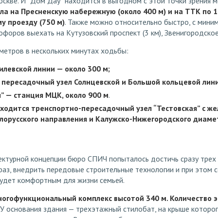
скве. И “Дом Дау” находится в выгодном с этой точки зрения м
ла на Пресненскую набережную (около 400 м) и на ТТК по 1
у проезду (750 м)
. Также можно относительно быстро, с мин
офоров выехать на Кутузовский проспект (3 км), Звенигородское 
метров в нескольких минутах ходьбы:
левской линии — около 300 м;
 пересадочный узел Солнцевской и Большой кольцевой лини
” — станция МЦК, около 900 м
.
находится тренспортно-пересадочный узел “Тестовская” с 
орусского направления и Калужско-Нижегородского диаме
ктурной концепции бюро СПИЧ попыталось достичь сразу трех ц
аз, внедрить передовые строительные технологии и при этом 
будет комфортным для жизни семьей.
ногофункциональный комплекс высотой 340 м. Количество эт
. У основания здания — трехэтажный стилобат, на крыше которог