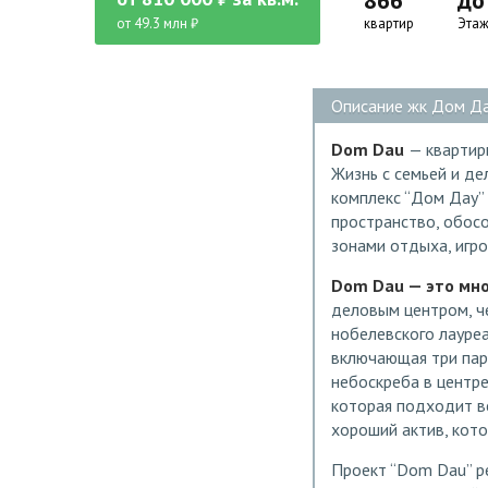
866
до
от 49.3 млн ₽
квартир
Этаж
Описание жк Дом Да
Dom Dau
— квартир
Жизнь с семьей и де
комплекс “Дом Дау”
пространство, обос
зонами отдыха, игр
Dom Dau — это мн
деловым центром, ч
нобелевского лауреа
включающая три пар
небоскреба в центр
которая подходит вс
хороший актив, кот
Проект “Dom Dau” р