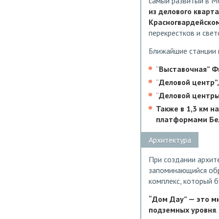
самый развитый в Мо
из делового кварта
Красногвардейском
перекрестков и свет
Ближайшие станции 
“
Выставочная” Фи
“
Деловой центр”,
“
Деловой центры
Также в 1,3 км 
платформами Бел
Архитектура
При создании архите
запоминающийся обр
комплекс, который 
“Дом Дау” — это м
подземных уровня