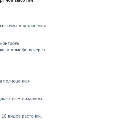
артной высотой
 системы для хранения.
 контроль
адке и домофону через
на полноценная
ндшафтным дизайном.
 18 видов растений,