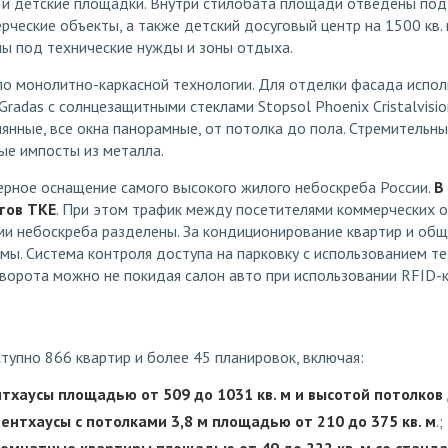
 и детские площадки. Внутри стилобата площади отведены по
рческие объекты, а также детский досуговый центр на 1500 кв. 
ы под технические нужды и зоны отдыха.
по монолитно-каркасной технологии. Для отделки фасада испо
Gradas с солнцезащитными стеклами Stopsol Phoenix Cristalvisi
янные, все окна панорамные, от потолка до пола. Стремительн
ые импосты из металла.
ерное оснащение самого высокого жилого небоскреба России.
В
тов TKE
. При этом трафик между посетителями коммерческих 
ми небоскреба разделены. За кондиционирование квартир и о
ы. Система контроля доступа на парковку с использованием те
 ворота можно не покидая салон авто при использовании RFID-
тупно 866 квартир и более 45 планировок, включая:
тхаусы площадью от 509 до 1031 кв. м и высотой потолков 
ентхаусы с потолками 3,8 м площадью от 210 до 375 кв. м
.;