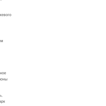
жевого
им
ное
зоны
ь,
арк