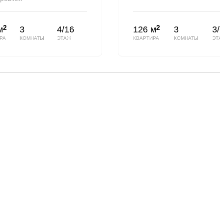
2
2
м
3
4/16
126 м
3
3
РА
КОМНАТЫ
ЭТАЖ
КВАРТИРА
КОМНАТЫ
ЭТ