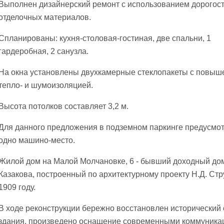
Выполнен дизайнерский ремонт с использованием дорогос
отделочных материалов.
Спланированы: кухня-столовая-гостиная, две спальни, 1
гардеробная, 2 санузла.
На окна установлены двухкамерные стеклопакеты с повыш
тепло- и шумоизоляцией.
Высота потолков составляет 3,2 м.
Для данного предложения в подземном паркинге предусмо
одно машино-место.
Жилой дом на Малой Молчановке, 6 - бывший доходный дом
Казакова, построенный по архитектурному проекту Н.Д. Стр
1909 году.
В ходе реконструкции бережно восстановлен исторический 
здания, произведено оснащение современными коммуника