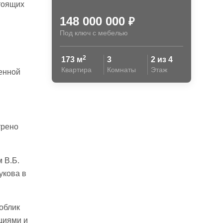
тоящих
148 000 000
₽
Под ключ с мебелью
2
173 м
3
2 из 4
Квартира
Комнаты
Этаж
енной
трено
 В.Б.
укова в
облик
циями и