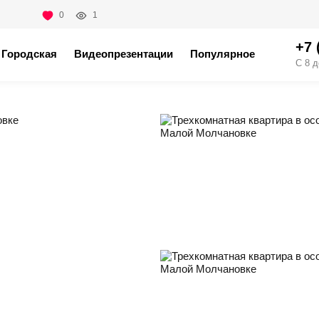
0
1
+7 
Городская
Видеопрезентации
Популярное
С 8 д