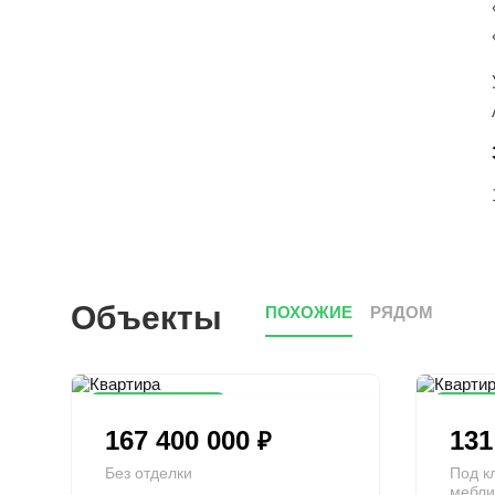
Объекты
ПОХОЖИЕ
РЯДОМ
Снижена цена
Сниже
167 400 000
131
₽
Без отделки
Под к
мебли