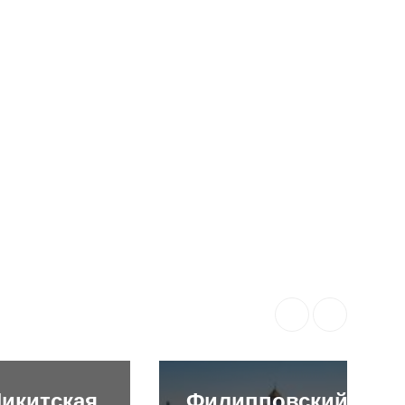
икитская
Филипповский