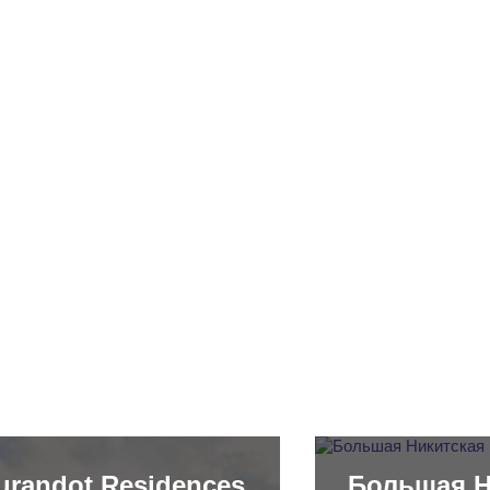
urandot Residences
Большая Н