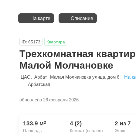
На карте
Описание
ID: 65173
Квартира
Трехкомнатная квартир
Малой Молчановке
ЦАО
,
Арбат
,
Малая Молчановка улица
, дом 6
На к
Арбатская
обновлено 26 февраля 2026
2
133.9 м
4 (2)
2 из 7
Площадь
Комнат (спален)
Этаж