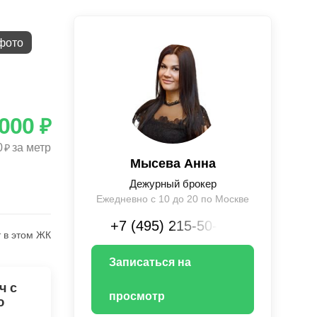
фото
 000
₽
0
за метр
₽
Мысева Анна
Дежурный брокер
Ежедневно с 10 до 20 по Москве
+7 (495) 215-50-XX
 в этом ЖК
Записаться на
ч с
просмотр
ю