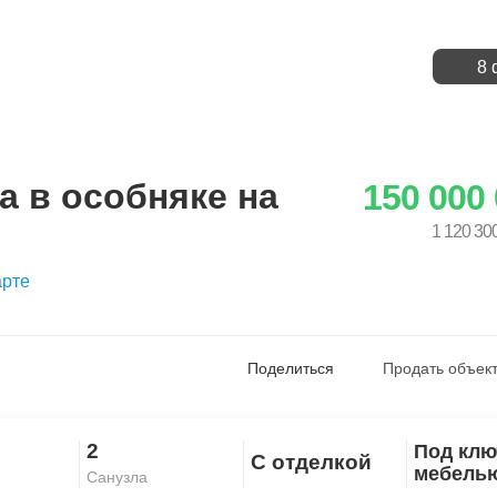
8 
а в особняке на
150 000
1 120 30
арте
Поделиться
Продать объект
2
Под клю
С отделкой
Скопировать ссылку
мебель
Санузла