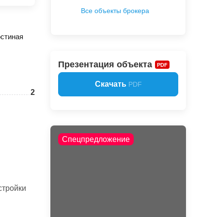
Все объекты брокера
остиная
Презентация объекта
PDF
Скачать
PDF
2
Спецпредложение
стройки