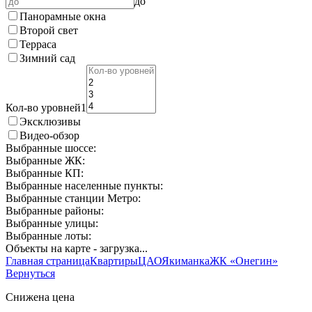
до
Панорамные окна
Второй свет
Терраса
Зимний сад
Кол-во уровней
1
Эксклюзивы
Видео-обзор
Выбранные шоссе:
Выбранные ЖК:
Выбранные КП:
Выбранные населенные пункты:
Выбранные станции Метро:
Выбранные районы:
Выбранные улицы:
Выбранные лоты:
Объекты на карте - загрузка
...
Главная страница
Квартиры
ЦАО
Якиманка
ЖК «Онегин»
Вернуться
Снижена цена