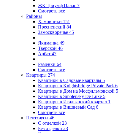
ЖК Триумф Палас
7
Смотреть все
Районы
Хамовники
151
Пресненский
84
Замоскворечье
45
Якиманка
49
Тверской
46
Арбат
47
Раменки
64
Смотреть все
Квартиры
274
Квартиры в Садовые кварталы
5
Квартиры в Knightsbridge Private Park
6
Квартиры в Дом на Мосфильмовской
5
Квартиры в Smolensky De Luxe
5
Квартиры в Итальянский квартал
1
Квартиры в Вишневый Сад
6
Смотреть все
Пентхаусы
46
С отделкой
23
Без отделки
23