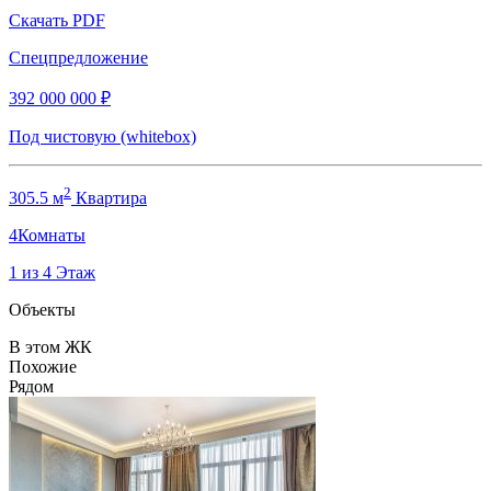
Скачать
PDF
Спецпредложение
392 000 000
₽
Под чистовую (whitebox)
2
305.5 м
Квартира
4
Комнаты
1 из 4
Этаж
Объекты
В этом ЖК
Похожие
Рядом