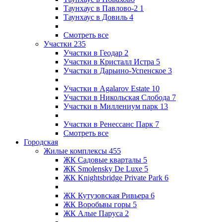
Таунхаус в Павлово-2
1
Таунхаус в Довиль
4
Смотреть все
Участки
235
Участки в Геодар
2
Участки в Кристалл Истра
5
Участки в Дарьино-Успенское
3
Участки в Agalarov Estate
10
Участки в Никольская Слобода
7
Участки в Миллениум парк
13
Участки в Ренессанс Парк
7
Смотреть все
Городская
Жилые комплексы
455
ЖК Садовые кварталы
5
ЖК Smolensky De Luxe
5
ЖК Knightsbridge Private Park
6
ЖК Кутузовская Ривьера
6
ЖК Воробьвы горы
5
ЖК Алые Паруса
2