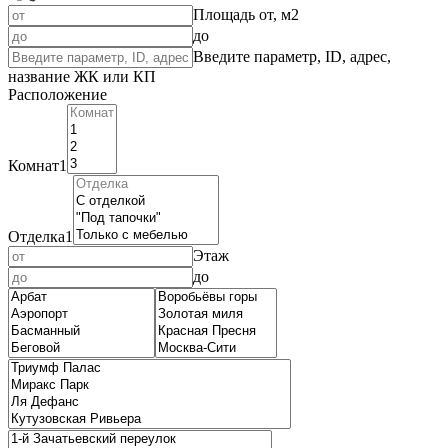
Площадь от, м2
до
Введите параметр, ID, адрес,
название ЖК или КП
Расположение
Комнат
1
Отделка
1
Этаж
до