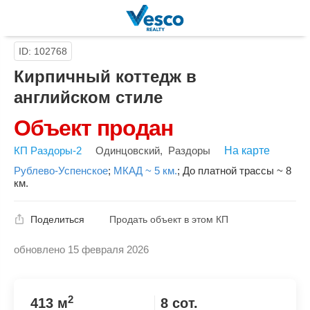
ID: 102768
Кирпичный коттедж в
английском стиле
Объект продан
КП Раздоры-2
Одинцовский
,
Раздоры
На карте
Рублево-Успенское
;
МКАД ~ 5 км.
;
До платной трассы ~ 8
км.
Поделиться
Продать объект в этом КП
обновлено 15 февраля 2026
Скопировать ссылку
2
413 м
8 сот.